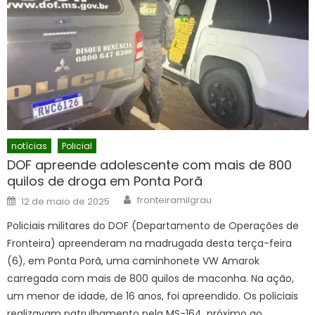
notícias
Policial
DOF apreende adolescente com mais de 800
quilos de droga em Ponta Porã
Author
Posted
fronteiramilgrau
12 de maio de 2025
on
Policiais militares do DOF (Departamento de Operações de
Fronteira) apreenderam na madrugada desta terça-feira
(6), em Ponta Porã, uma caminhonete VW Amarok
carregada com mais de 800 quilos de maconha. Na ação,
um menor de idade, de 16 anos, foi apreendido. Os policiais
realizavam patrulhamento pela MS-164, próximo ao