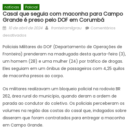
notícias
Policial
Casal que seguia com maconha para Campo
Grande é preso pelo DOF em Corumbá
Posted
Author
10 de abril de 2024
fronteiramilgrau
Comentários
on
em
desativados
Casal
Policiais Militares do DOF (Departamento de Operações de
que
Fronteira) prenderam na madrugada desta quarta-feira (3),
seguia
um homem (28) e uma mulher (24) por tráfico de drogas.
com
maconha
Eles seguiam em um ônibus de passageiros com 4,25 quilos
para
de maconha presos ao corpo.
Campo
Grande
Os militares realizavam um bloqueio policial na rodovia BR
é
262, área rural do município, quando deram a ordem de
preso
parada ao condutor do coletivo. Os policiais perceberam os
pelo
volumes na região das costas do casal que, indagados sobre
DOF
disseram que foram contratados para entregar a maconha
em
em Campo Grande.
Corumbá