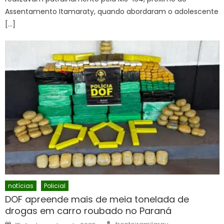
Assentamento Itamaraty, quando abordaram o adolescente
[…]
notícias
Policial
DOF apreende mais de meia tonelada de
drogas em carro roubado no Paraná
Author
Posted