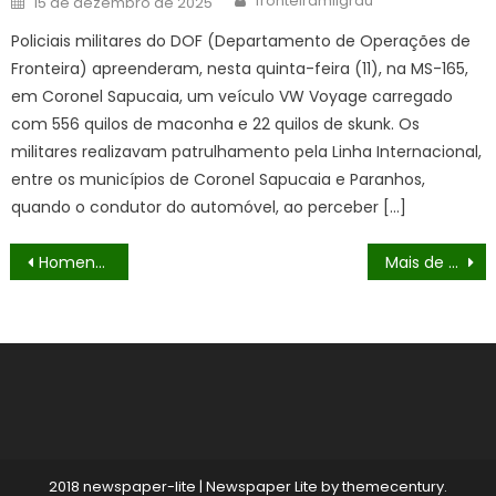
fronteiramilgrau
15 de dezembro de 2025
on
Policiais militares do DOF (Departamento de Operações de
Fronteira) apreenderam, nesta quinta-feira (11), na MS-165,
em Coronel Sapucaia, um veículo VW Voyage carregado
com 556 quilos de maconha e 22 quilos de skunk. Os
militares realizavam patrulhamento pela Linha Internacional,
entre os municípios de Coronel Sapucaia e Paranhos,
quando o condutor do automóvel, ao perceber […]
Navegação
Homens que seguiam com maconha para Santa Catarina são presos pelo DOF em Iguatemi
Mais de 40 quilos de cabelo humano de origem boliviana são apreendidos pelo DOF em Corumbá
de
Post
2018 newspaper-lite
|
Newspaper Lite by
themecentury
.