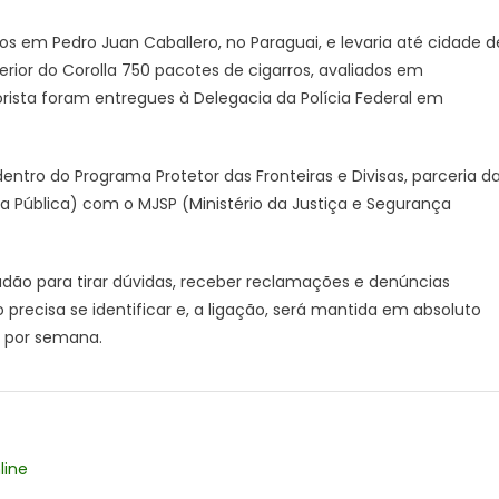
DOF
em
s em Pedro Juan Caballero, no Paraguai, e levaria até cidade d
Rio
ior do Corolla 750 pacotes de cigarros, avaliados em
Brilhante
rista foram entregues à Delegacia da Polícia Federal em
ntro do Programa Protetor das Fronteiras e Divisas, parceria d
ça Pública) com o MJSP (Ministério da Justiça e Segurança
ão para tirar dúvidas, receber reclamações e denúncias
recisa se identificar e, a ligação, será mantida em absoluto
as por semana.
line