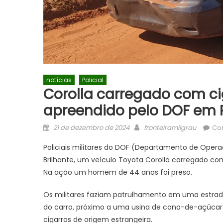
notícias
Policial
Corolla carregado com c
apreendido pelo DOF em R
Posted
Author
21 de dezembro de 2024
fronteiramilgrau
Co
on
Policiais militares do DOF (Departamento de Opera
Brilhante, um veículo Toyota Corolla carregado c
Na ação um homem de 44 anos foi preso.
Os militares faziam patrulhamento em uma estrada
do carro, próximo a uma usina de cana-de-açúcar.
cigarros de origem estrangeira.