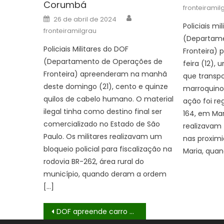
on
Corumbá
fronteiramil
Author
Posted
26 de abril de 2024
on
Policiais mi
fronteiramilgrau
(Departame
Policiais Militares do DOF
Fronteira) 
(Departamento de Operações de
feira (12),
Fronteira) apreenderam na manhã
que transpo
deste domingo (21), cento e quinze
marroquino e
quilos de cabelo humano. O material
ação foi re
ilegal tinha como destino final ser
164, em Mar
comercializado no Estado de São
realizavam 
Paulo. Os militares realizavam um
nas proxim
bloqueio policial para fiscalização na
Maria, qua
rodovia BR-262, área rural do
município, quando deram a ordem
[…]
Navegação
DOF apreende carro que seguia com cigarros contrabandeados para Campo Grande