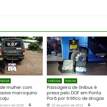
Policial
notícias
Policial
nde mulher com
Passageira de ônibus é
haxixe marroquino
presa pelo DOF em Ponta
caju
Porã por tráfico de drogas
Author
Author
Posted
zembro de 2025
20 de junho de 2023