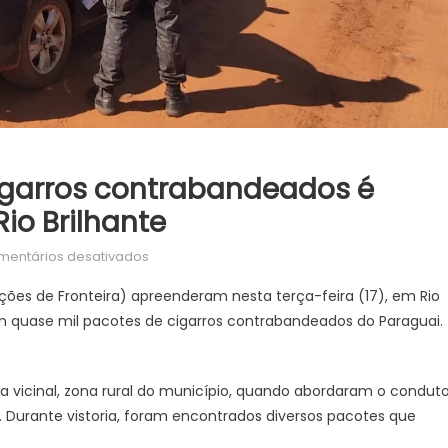
igarros contrabandeados é
io Brilhante
em
mentários desativados
Corolla
ções de Fronteira) apreenderam nesta terça-feira (17), em Rio
carregado
om quase mil pacotes de cigarros contrabandeados do Paraguai.
com
cigarros
contrabandeados
 vicinal, zona rural do município, quando abordaram o conduto
é
 Durante vistoria, foram encontrados diversos pacotes que
apreendido
pelo