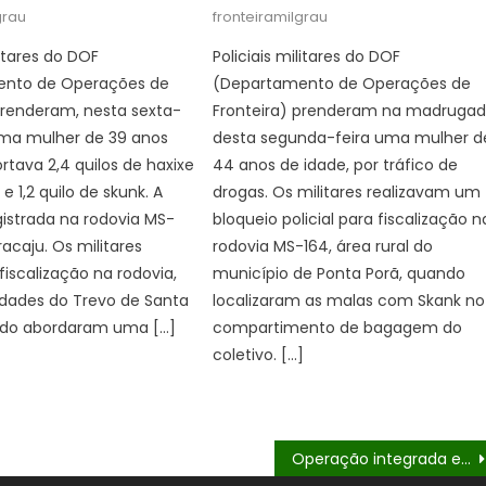
on
grau
fronteiramilgrau
litares do DOF
Policiais militares do DOF
nto de Operações de
(Departamento de Operações de
prenderam, nesta sexta-
Fronteira) prenderam na madruga
 uma mulher de 39 anos
desta segunda-feira uma mulher d
rtava 2,4 quilos de haxixe
44 anos de idade, por tráfico de
 1,2 quilo de skunk. A
drogas. Os militares realizavam um
gistrada na rodovia MS-
bloqueio policial para fiscalização n
acaju. Os militares
rodovia MS-164, área rural do
fiscalização na rodovia,
município de Ponta Porã, quando
idades do Trevo de Santa
localizaram as malas com Skank no
ndo abordaram uma […]
compartimento de bagagem do
coletivo. […]
Operação integrada entre DOF e Denarc do PR resulta na apreensão de quase 500 quilos de drogas