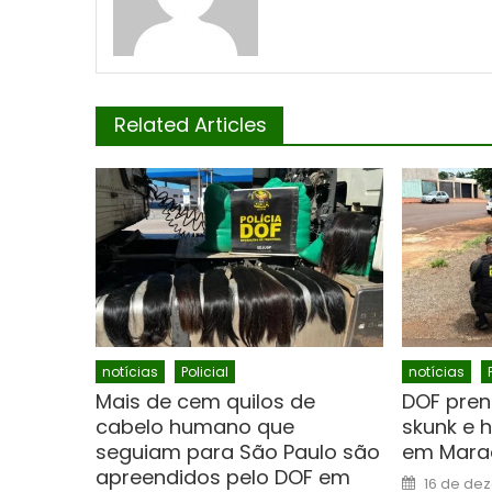
Related Articles
notícias
Policial
notícias
Mais de cem quilos de
DOF pre
cabelo humano que
skunk e 
seguiam para São Paulo são
em Mara
apreendidos pelo DOF em
Posted
16 de de