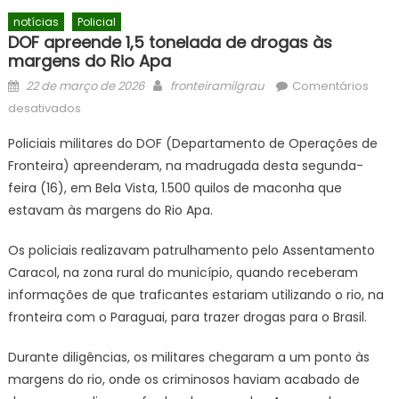
notícias
Policial
DOF apreende 1,5 tonelada de drogas às
margens do Rio Apa
Posted
Author
22 de março de 2026
fronteiramilgrau
Comentários
on
em
desativados
DOF
Policiais militares do DOF (Departamento de Operações de
apreende
Fronteira) apreenderam, na madrugada desta segunda-
1,5
feira (16), em Bela Vista, 1.500 quilos de maconha que
tonelada
de
estavam às margens do Rio Apa.
drogas
Os policiais realizavam patrulhamento pelo Assentamento
às
margens
Caracol, na zona rural do município, quando receberam
do
informações de que traficantes estariam utilizando o rio, na
Rio
fronteira com o Paraguai, para trazer drogas para o Brasil.
Apa
Durante diligências, os militares chegaram a um ponto às
margens do rio, onde os criminosos haviam acabado de