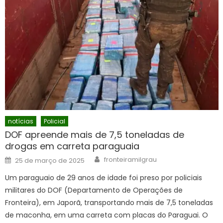
notícias
Policial
DOF apreende mais de 7,5 toneladas de
drogas em carreta paraguaia
Author
Posted
fronteiramilgrau
25 de março de 2025
on
Um paraguaio de 29 anos de idade foi preso por policiais
militares do DOF (Departamento de Operações de
Fronteira), em Japorã, transportando mais de 7,5 toneladas
de maconha, em uma carreta com placas do Paraguai. O