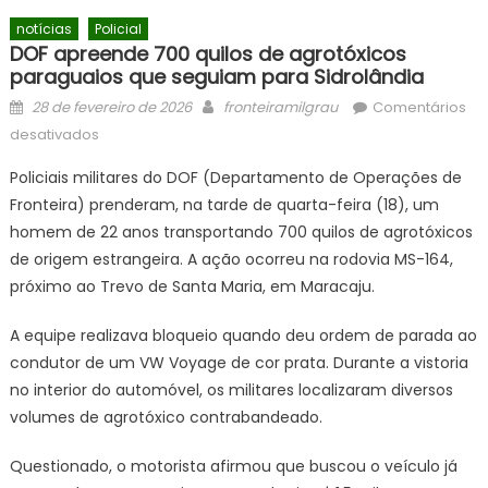
notícias
Policial
DOF apreende 700 quilos de agrotóxicos
paraguaios que seguiam para Sidrolândia
Posted
Author
28 de fevereiro de 2026
fronteiramilgrau
Comentários
on
em
desativados
DOF
Policiais militares do DOF (Departamento de Operações de
apreende
Fronteira) prenderam, na tarde de quarta-feira (18), um
700
homem de 22 anos transportando 700 quilos de agrotóxicos
quilos
de
de origem estrangeira. A ação ocorreu na rodovia MS-164,
agrotóxicos
próximo ao Trevo de Santa Maria, em Maracaju.
paraguaios
que
A equipe realizava bloqueio quando deu ordem de parada ao
seguiam
condutor de um VW Voyage de cor prata. Durante a vistoria
para
no interior do automóvel, os militares localizaram diversos
Sidrolândia
volumes de agrotóxico contrabandeado.
Questionado, o motorista afirmou que buscou o veículo já