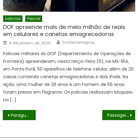
notícias
Policial
DOF apreende mais de meio milhão de reais
em celulares e canetas emagrecedoras
Author
Posted
fronteiramilgrau
6 de janeiro de 2026
on
Policiais militares do DOF (Departamento de Operações de
Fronteira) apreenderam, nesta terça-feira (6), na MS-164,
em Ponta Porã, 50 aparelhos de telefone celular, além de 20
caixas contendo canetas emagrecedoras e dois iPads. Na
ação, uma mulher de 26 anos e um homem de 56 anos
foram presos em flagrante. Os policiais realizavam bloqueio
na […]
Navegação
Paraguaio é preso pelo DOF com pasta base de cocaína que seria entregue em Dourados
Passageiro de motocicleta morre em grave acidente na SC-414O passageiro da motocicleta não resistiu aos ferimentos e foi encontrado sem vida no local do acidente
de