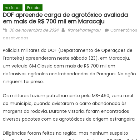
notícias
Policial
DOF apreende carga de agrotóxico avaliada
em mais de R$ 700 mil em Maracaju
Posted
Author
30 de novembro de 2024
fronteiramilgrau
Comentários
on
em
desativados
DOF
Policiais militares do DOF (Departamento de Operações de
apreende
Fronteira) apreenderam neste sábado (23), em Maracaju,
carga
um veículo GM Classic com mais de R$ 700 mil em
de
agrotóxico
defensivos agrícolas contrabandeados do Paraguai. Na ação
avaliada
ninguém foi preso.
em
mais
Os militares faziam patrulhamento pela MS-460, zona rural
de
do município, quando avistaram o carro abandonado às
R$
margens da rodovia. Durante vistoria, foram encontrados
700
diversos pacotes com os agrotóxicos de origem estrangeira.
mil
em
Diligências foram feitas na região, mas nenhum suspeito
Maracaju