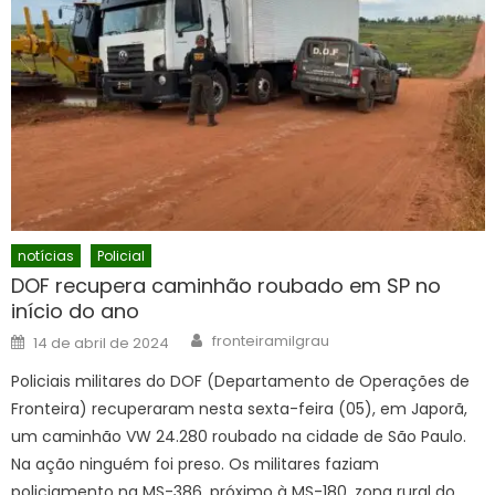
notícias
Policial
DOF recupera caminhão roubado em SP no
início do ano
Author
Posted
fronteiramilgrau
14 de abril de 2024
on
Policiais militares do DOF (Departamento de Operações de
Fronteira) recuperaram nesta sexta-feira (05), em Japorã,
um caminhão VW 24.280 roubado na cidade de São Paulo.
Na ação ninguém foi preso. Os militares faziam
policiamento na MS-386, próximo à MS-180, zona rural do