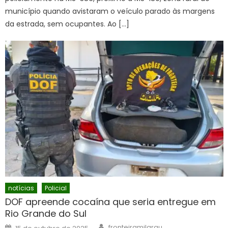
município quando avistaram o veículo parado às margens
da estrada, sem ocupantes. Ao […]
notícias
Policial
DOF apreende cocaína que seria entregue em
Rio Grande do Sul
Author
Posted
fronteiramilgrau