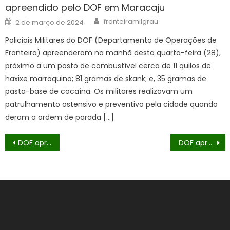
apreendido pelo DOF em Maracaju
Author
Posted
fronteiramilgrau
2 de março de 2024
on
Policiais Militares do DOF (Departamento de Operações de
Fronteira) apreenderam na manhã desta quarta-feira (28),
próximo a um posto de combustível cerca de 11 quilos de
haxixe marroquino; 81 gramas de skank; e, 35 gramas de
pasta-base de cocaína. Os militares realizavam um
patrulhamento ostensivo e preventivo pela cidade quando
deram a ordem de parada […]
Navegação
DOF apreende quase cem quilos de drogas em meio a mata em Coronel Sapucaia
DOF apreende maconha e skunk às margens de rodovia em Amambai
de
Post