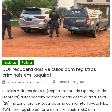
notícias
Policial
DOF recupera dois veículos com registros
criminais em Itaquiraí
Author
Posted
fronteiramilgrau
28 de setembro de 2024
on
Policiais militares do DOF (Departamento de Operações de
Fronteira) apreenderam na madrugada desta quarta-feira
(25), na zona rural de Itaquiraí, uma camioneta Toyota Hilux
SW4 com registro de furto e uma Mitsubishi ASX com