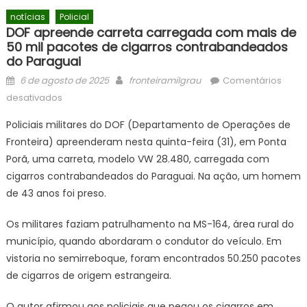
notícias
Policial
DOF apreende carreta carregada com mais de
50 mil pacotes de cigarros contrabandeados
do Paraguai
Posted
Author
6 de agosto de 2025
fronteiramilgrau
Comentários
on
em
desativados
DOF
Policiais militares do DOF (Departamento de Operações de
apreende
Fronteira) apreenderam nesta quinta-feira (31), em Ponta
carreta
Porã, uma carreta, modelo VW 28.480, carregada com
carregada
com
cigarros contrabandeados do Paraguai. Na ação, um homem
mais
de 43 anos foi preso.
de
50
Os militares faziam patrulhamento na MS-164, área rural do
mil
município, quando abordaram o condutor do veículo. Em
pacotes
vistoria no semirreboque, foram encontrados 50.250 pacotes
de
de cigarros de origem estrangeira.
cigarros
contrabandeados
O autor afirmou aos policiais que pegou os cigarros em