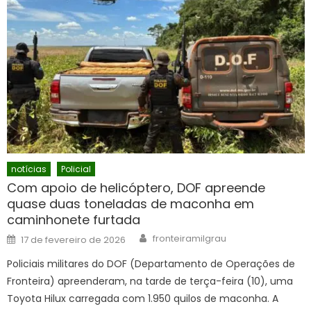
notícias
Policial
Com apoio de helicóptero, DOF apreende
quase duas toneladas de maconha em
caminhonete furtada
Author
Posted
fronteiramilgrau
17 de fevereiro de 2026
on
Policiais militares do DOF (Departamento de Operações de
Fronteira) apreenderam, na tarde de terça-feira (10), uma
Toyota Hilux carregada com 1.950 quilos de maconha. A