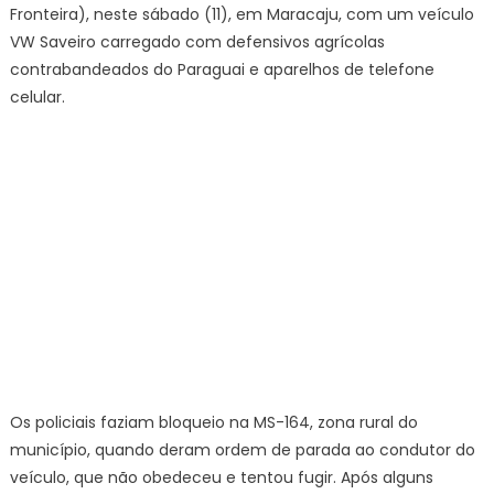
Fronteira), neste sábado (11), em Maracaju, com um veículo
com
mais
VW Saveiro carregado com defensivos agrícolas
de
contrabandeados do Paraguai e aparelhos de telefone
R$
celular.
800
mil
em
agrotóxicos
e
celulares
Os policiais faziam bloqueio na MS-164, zona rural do
município, quando deram ordem de parada ao condutor do
veículo, que não obedeceu e tentou fugir. Após alguns