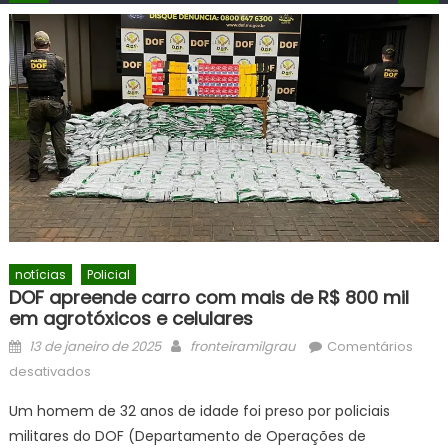
notícias
Policial
DOF apreende carro com mais de R$ 800 mil
em agrotóxicos e celulares
Posted
Author
13 de janeiro de 2025
fronteiramilgrau
Comentários
on
em
desativados
DOF
Um homem de 32 anos de idade foi preso por policiais
apreende
militares do DOF (Departamento de Operações de
carro