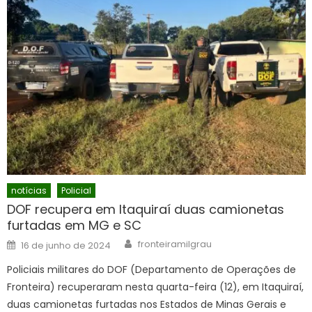
notícias
Policial
DOF recupera em Itaquiraí duas camionetas
furtadas em MG e SC
Author
Posted
fronteiramilgrau
16 de junho de 2024
on
Policiais militares do DOF (Departamento de Operações de
Fronteira) recuperaram nesta quarta-feira (12), em Itaquiraí,
duas camionetas furtadas nos Estados de Minas Gerais e