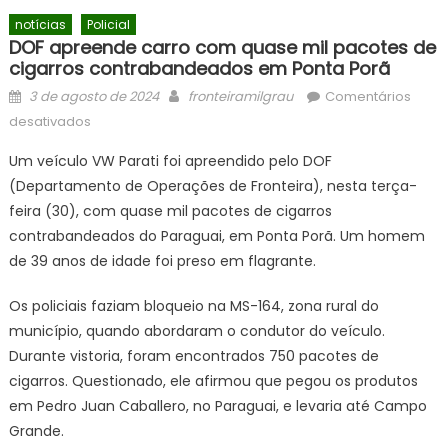
notícias
Policial
DOF apreende carro com quase mil pacotes de
cigarros contrabandeados em Ponta Porã
Posted
Author
3 de agosto de 2024
fronteiramilgrau
Comentários
on
em
desativados
DOF
Um veículo VW Parati foi apreendido pelo DOF
apreende
(Departamento de Operações de Fronteira), nesta terça-
carro
feira (30), com quase mil pacotes de cigarros
com
quase
contrabandeados do Paraguai, em Ponta Porã. Um homem
mil
de 39 anos de idade foi preso em flagrante.
pacotes
de
Os policiais faziam bloqueio na MS-164, zona rural do
cigarros
município, quando abordaram o condutor do veículo.
contrabandeados
Durante vistoria, foram encontrados 750 pacotes de
em
cigarros. Questionado, ele afirmou que pegou os produtos
Ponta
em Pedro Juan Caballero, no Paraguai, e levaria até Campo
Porã
Grande.