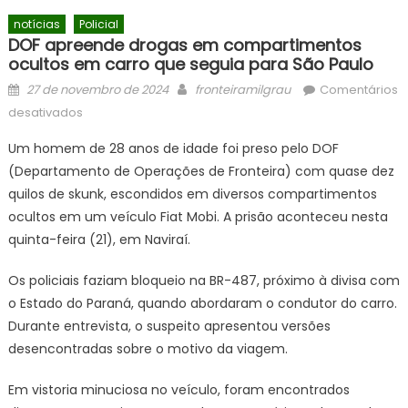
notícias
Policial
DOF apreende drogas em compartimentos
ocultos em carro que seguia para São Paulo
Posted
Author
27 de novembro de 2024
fronteiramilgrau
Comentários
on
em
desativados
DOF
Um homem de 28 anos de idade foi preso pelo DOF
apreende
(Departamento de Operações de Fronteira) com quase dez
drogas
quilos de skunk, escondidos em diversos compartimentos
em
compartimentos
ocultos em um veículo Fiat Mobi. A prisão aconteceu nesta
ocultos
quinta-feira (21), em Naviraí.
em
carro
Os policiais faziam bloqueio na BR-487, próximo à divisa com
que
o Estado do Paraná, quando abordaram o condutor do carro.
seguia
Durante entrevista, o suspeito apresentou versões
para
desencontradas sobre o motivo da viagem.
São
Paulo
Em vistoria minuciosa no veículo, foram encontrados