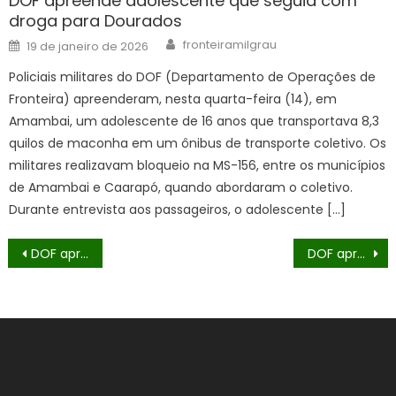
DOF apreende adolescente que seguia com
droga para Dourados
Author
Posted
fronteiramilgrau
19 de janeiro de 2026
on
Policiais militares do DOF (Departamento de Operações de
Fronteira) apreenderam, nesta quarta-feira (14), em
Amambai, um adolescente de 16 anos que transportava 8,3
quilos de maconha em um ônibus de transporte coletivo. Os
militares realizavam bloqueio na MS-156, entre os municípios
de Amambai e Caarapó, quando abordaram o coletivo.
Durante entrevista aos passageiros, o adolescente […]
Navegação
DOF apreende mais de cem quilos de cabelo humano em Maracaju
DOF apreende veículo roubado com mais de 900 quilos de drogas
de
Post