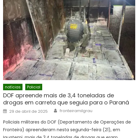
notícias
Policial
DOF apreende mais de 3,4 toneladas de
drogas em carreta que seguia para o Paraná
Author
Posted
fronteiramilgrau
29 de abril de 2025
on
Policiais militares do DOF (Departamento de Operações de
Fronteira) apreenderam nesta segunda-feira (21), em
Iguatemi, mais de 3,4 toneladas de drogas que eram