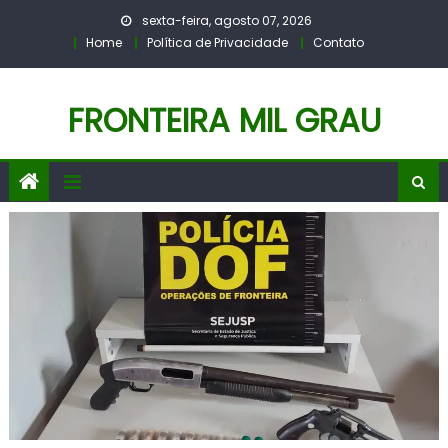
Skip
sexta-feira, agosto 07, 2026
to
Home
Política de Privacidade
Contato
content
FRONTEIRA MIL GRAU