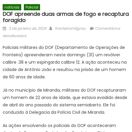
notícias
Policial
DOF apreende duas armas de fogo e recaptura
foragido
Posted
Author
3 de janeiro de 2024
fronteiramilgrau
Comentários
on
em
desativados
DOF
Policiais militares do DOF (Departamento de Operações de
apreende
Fronteira) apreenderam neste domingo (31) um revólver
duas
calibre .38 e um espingarda calibre 12. A ação aconteceu na
armas
de
cidade de Antônio João e resultou na prisão de um homem
fogo
de 60 anos de idade.
e
recaptura
Já no município de Miranda, militares do DOF recapturaram
foragido
um homem de 22 anos de idade, que estava evadido desde
de abril do ano passado do sistema semiaberto. Ele foi
conduzido à Delegacia da Polícia Civil de Miranda.
As ações envolvendo os policiais do DOF aconteceram