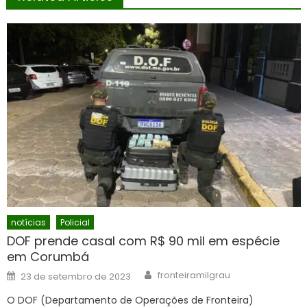
notícias
Policial
DOF prende casal com R$ 90 mil em espécie
em Corumbá
Author
Posted
fronteiramilgrau
23 de setembro de 2023
on
O DOF (Departamento de Operações de Fronteira)