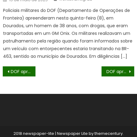
on
Policiais militares do DOF (Departamento de Operações de
Fronteira) apreenderam nesta quinta-feira (8), em
Dourados, um homem de 38 anos, com drogas, que eram
transportadas em um GM Onix. Os militares realizavam um
patrulhamento pela região quando foram informados sobre
um veículo com entorpecentes estaria transitando na BR-
463, sentido ao município de Dourados. Em diligências […]
Navegação
DOF apreende mais de 2 toneladas de maconha escondidas em carga de milho
DOF apreende mais de 350 quilos de maconha em estacionamento de shopping em Dourados
de
Post
2018 newspaper-lite
|
Newspaper Lite by
themecentury
.