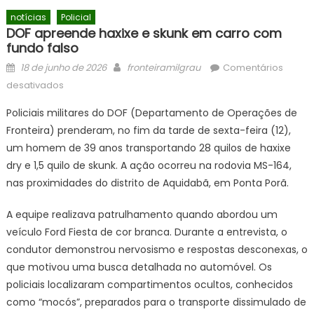
notícias
Policial
DOF apreende haxixe e skunk em carro com
fundo falso
Posted
Author
18 de junho de 2026
fronteiramilgrau
Comentários
on
em
desativados
DOF
Policiais militares do DOF (Departamento de Operações de
apreende
Fronteira) prenderam, no fim da tarde de sexta-feira (12),
haxixe
um homem de 39 anos transportando 28 quilos de haxixe
e
skunk
dry e 1,5 quilo de skunk. A ação ocorreu na rodovia MS-164,
em
nas proximidades do distrito de Aquidabã, em Ponta Porã.
carro
com
A equipe realizava patrulhamento quando abordou um
fundo
veículo Ford Fiesta de cor branca. Durante a entrevista, o
falso
condutor demonstrou nervosismo e respostas desconexas, o
que motivou uma busca detalhada no automóvel. Os
policiais localizaram compartimentos ocultos, conhecidos
como “mocós”, preparados para o transporte dissimulado de