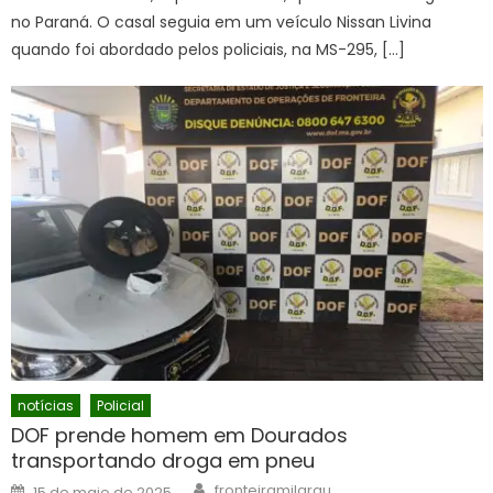
no Paraná. O casal seguia em um veículo Nissan Livina
quando foi abordado pelos policiais, na MS-295, […]
notícias
Policial
DOF prende homem em Dourados
transportando droga em pneu
Author
Posted
fronteiramilgrau
15 de maio de 2025