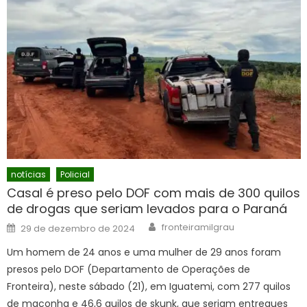
notícias
Policial
Casal é preso pelo DOF com mais de 300 quilos
de drogas que seriam levados para o Paraná
Author
Posted
fronteiramilgrau
29 de dezembro de 2024
on
Um homem de 24 anos e uma mulher de 29 anos foram
presos pelo DOF (Departamento de Operações de
Fronteira), neste sábado (21), em Iguatemi, com 277 quilos
de maconha e 46,6 quilos de skunk, que seriam entregues