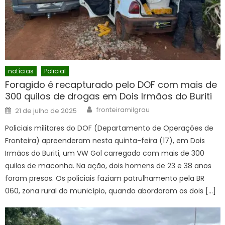
notícias
Policial
Foragido é recapturado pelo DOF com mais de
300 quilos de drogas em Dois Irmãos do Buriti
Author
Posted
fronteiramilgrau
21 de julho de 2025
on
Policiais militares do DOF (Departamento de Operações de
Fronteira) apreenderam nesta quinta-feira (17), em Dois
Irmãos do Buriti, um VW Gol carregado com mais de 300
quilos de maconha. Na ação, dois homens de 23 e 38 anos
foram presos. Os policiais faziam patrulhamento pela BR
060, zona rural do município, quando abordaram os dois […]