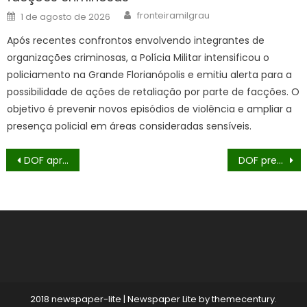
Author
Posted
fronteiramilgrau
1 de agosto de 2026
on
Após recentes confrontos envolvendo integrantes de
organizações criminosas, a Polícia Militar intensificou o
policiamento na Grande Florianópolis e emitiu alerta para a
possibilidade de ações de retaliação por parte de facções. O
objetivo é prevenir novos episódios de violência e ampliar a
presença policial em áreas consideradas sensíveis.
Navegação
DOF apreende veículo com mais de R$ 100 mil em cigarros eletrônicos
DOF prende dois homens com mais de 730 quilos de drogas em Maracaju
de
Post
2018 newspaper-lite
|
Newspaper Lite by
themecentury
.