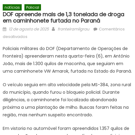
notícias
Policial
DOF apreende mais de 1,3 tonelada de droga
em caminhonete furtada no Paraná
Posted
Author
12 de agosto de 2025
fronteiramilgrau
Comentários
on
em
desativados
DOF
Policiais militares do DOF (Departamento de Operações de
apreende
Fronteira) apreenderam nesta quarta-feira (6), em Antônio
mais
João, mais de 1.300 quilos de maconha, que seguiam em
de
1,3
uma caminhonete VW Amarok, furtada no Estado do Paraná.
tonelada
O veículo seguia em alta velocidade pela MS-384, zona rural
de
droga
do município, quando furou o bloqueio policial. Durante
em
diligências, a caminhonete foi localizada abandonada
caminhonete
próxima a uma plantação de milho. Buscas foram feitas na
furtada
região, mas nenhum suspeito encontrado.
no
Paraná
Em vistoria no automóvel foram apreendidos 1.357 quilos de