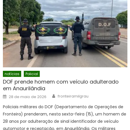
notícias
Policial
DOF prende homem com veículo adulterado
em Anaurilândia
Author
Posted
fronteiramilgrau
28 de maio de 2026
on
Policiais militares do DOF (Departamento de Operações de
Fronteira) prenderam, nesta sexta-feira (15), um homem de
28 anos por adulteração de sinal identificador de veículo
automotor e receptação, em Anaurilândia. Os militares