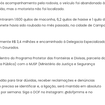
pós acompanhamento pela rodovia, o veículo foi abandonado à
de
drogas
ião, mas o motorista não foi localizado.
em
caminhonete
contraram 1.600 quilos de maconha, 6,2 quilos de haxixe e 1 quilo 
roubada
nete havia sido roubada no mês passado, na cidade de Camp
no
Paraná
mente R$ 3,4 milhões e encaminhado à Delegacia Especializad
m Dourados.
ntro do Programa Protetor das Fronteiras e Divisas, parceria d
ça Pública) com o MJSP (Ministério da Justiça e Segurança
ão para tirar dúvidas, receber reclamações e denúncias
recisa se identificar e, a ligação, será mantida em absoluto
dias por semana. Siga o DOF no Instagram: @dofpmms e no