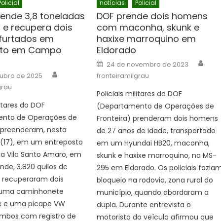
Policial
notícias
Policial
ende 3,8 toneladas
DOF prende dois homens
 e recupera dois
com maconha, skunk e
 furtados em
haxixe marroquino em
sto em Campo
Eldorado
Auth
Posted
24 de novembro de 2023
on
Author
tubro de 2025
fronteiramilgrau
grau
Policiais militares do DOF
litares do DOF
(Departamento de Operações de
nto de Operações de
Fronteira) prenderam dois homens
 apreenderam, nesta
de 27 anos de idade, transportado
 (17), em um entreposto
em um Hyundai HB20, maconha,
na Vila Santo Amaro, em
skunk e haxixe marroquino, na MS-
de, 3.820 quilos de
295 em Eldorado. Os policiais fazia
recuperaram dois
bloqueio na rodovia, zona rural do
 uma caminhonete
município, quando abordaram a
ux e uma picape VW
dupla. Durante entrevista o
ambos com registro de
motorista do veículo afirmou que