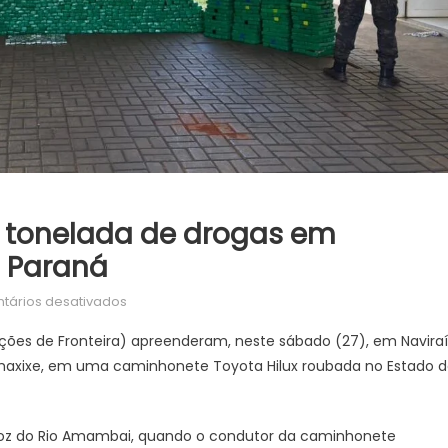
6 tonelada de drogas em
 Paraná
em
tários desativados
DOF
ções de Fronteira) apreenderam, neste sábado (27), em Naviraí
apreende
 haxixe, em uma caminhonete Toyota Hilux roubada no Estado 
mais
de
1,6
 Foz do Rio Amambai, quando o condutor da caminhonete
tonelada