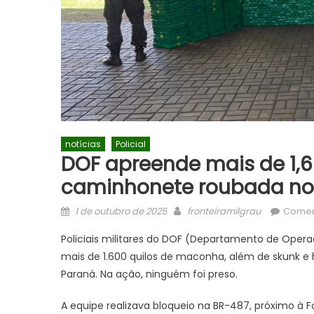
notícias
Policial
DOF apreende mais de 1,
caminhonete roubada no
Posted
Author
1 de outubro de 2025
fronteiramilgrau
Comen
on
Policiais militares do DOF (Departamento de Opera
mais de 1.600 quilos de maconha, além de skunk e
Paraná. Na ação, ninguém foi preso.
A equipe realizava bloqueio na BR-487, próximo à