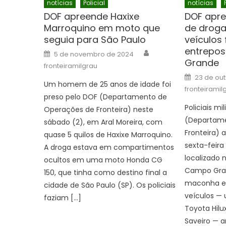
notícias
Policial
notícias
DOF apreende Haxixe
DOF apre
Marroquino em moto que
de droga
seguia para São Paulo
veículos
entrepo
Author
Posted
5 de novembro de 2024
on
Grande
fronteiramilgrau
Posted
23 de ou
on
Um homem de 25 anos de idade foi
fronteiramil
preso pelo DOF (Departamento de
Policiais mi
Operações de Fronteira) neste
(Departame
sábado (2), em Aral Moreira, com
Fronteira)
quase 5 quilos de Haxixe Marroquino.
sexta-feira
A droga estava em compartimentos
localizado 
ocultos em uma moto Honda CG
Campo Gran
150, que tinha como destino final a
maconha e 
cidade de São Paulo (SP). Os policiais
veículos —
faziam […]
Toyota Hil
Saveiro — 