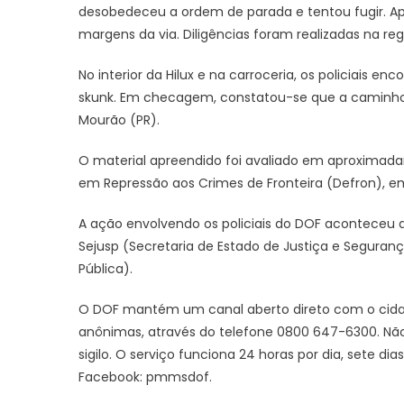
desobedeceu a ordem de parada e tentou fugir. A
margens da via. Diligências foram realizadas na reg
No interior da Hilux e na carroceria, os policiais en
skunk. Em checagem, constatou-se que a caminho
Mourão (PR).
O material apreendido foi avaliado em aproximada
em Repressão aos Crimes de Fronteira (Defron), e
A ação envolvendo os policiais do DOF aconteceu de
Sejusp (Secretaria de Estado de Justiça e Seguran
Pública).
O DOF mantém um canal aberto direto com o cidad
anônimas, através do telefone 0800 647-6300. Não p
sigilo. O serviço funciona 24 horas por dia, sete 
Facebook: pmmsdof.