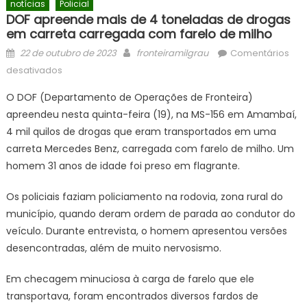
notícias
Policial
DOF apreende mais de 4 toneladas de drogas
em carreta carregada com farelo de milho
Posted
Author
22 de outubro de 2023
fronteiramilgrau
Comentários
on
em
desativados
DOF
O DOF (Departamento de Operações de Fronteira)
apreende
apreendeu nesta quinta-feira (19), na MS-156 em Amambaí,
mais
4 mil quilos de drogas que eram transportados em uma
de
4
carreta Mercedes Benz, carregada com farelo de milho. Um
toneladas
homem 31 anos de idade foi preso em flagrante.
de
drogas
Os policiais faziam policiamento na rodovia, zona rural do
em
município, quando deram ordem de parada ao condutor do
carreta
veículo. Durante entrevista, o homem apresentou versões
carregada
desencontradas, além de muito nervosismo.
com
farelo
Em checagem minuciosa à carga de farelo que ele
de
transportava, foram encontrados diversos fardos de
milho