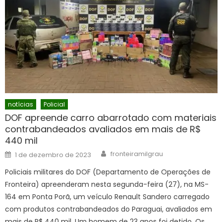
notícias
Policial
DOF apreende carro abarrotado com materiais
contrabandeados avaliados em mais de R$
440 mil
Author
Posted
fronteiramilgrau
1 de dezembro de 2023
on
Policiais militares do DOF (Departamento de Operações de
Fronteira) apreenderam nesta segunda-feira (27), na MS-
164 em Ponta Porã, um veículo Renault Sandero carregado
com produtos contrabandeados do Paraguai, avaliados em
mais de R$ 440 mil. Um homem de 23 anos foi detido. Os