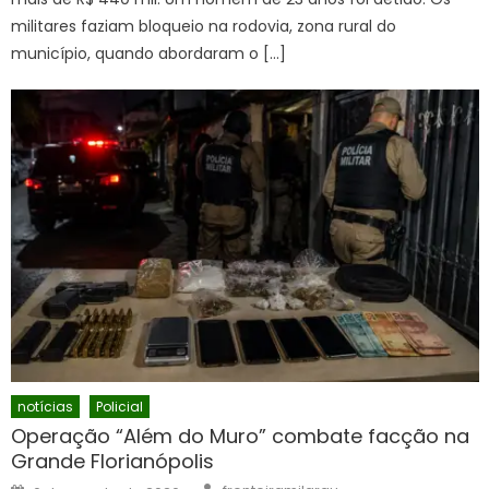
militares faziam bloqueio na rodovia, zona rural do
município, quando abordaram o […]
notícias
Policial
Operação “Além do Muro” combate facção na
Grande Florianópolis
Author
Posted