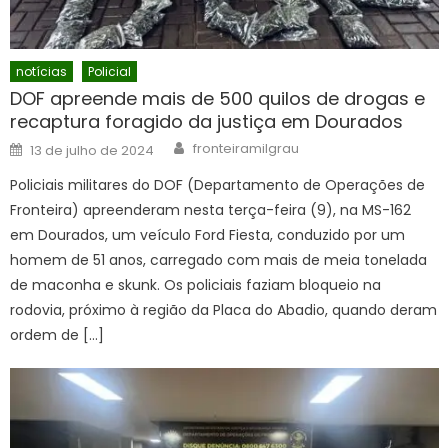
notícias
Policial
DOF apreende mais de 500 quilos de drogas e
recaptura foragido da justiça em Dourados
Author
Posted
fronteiramilgrau
13 de julho de 2024
on
Policiais militares do DOF (Departamento de Operações de
Fronteira) apreenderam nesta terça-feira (9), na MS-162
em Dourados, um veículo Ford Fiesta, conduzido por um
homem de 51 anos, carregado com mais de meia tonelada
de maconha e skunk. Os policiais faziam bloqueio na
rodovia, próximo à região da Placa do Abadio, quando deram
ordem de […]