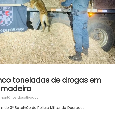
nco toneladas de drogas em
 madeira
em
mentários desativados
DOF
 do 3° Batalhão da Polícia Militar de Dourados
apreende
mais