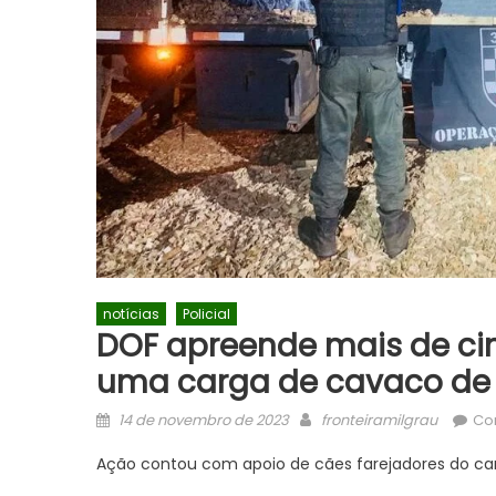
notícias
Policial
DOF apreende mais de ci
uma carga de cavaco de
Posted
Author
14 de novembro de 2023
fronteiramilgrau
Co
on
Ação contou com apoio de cães farejadores do canil