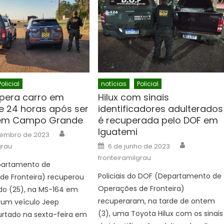
Policial
notícias
Policial
pera carro em
Hilux com sinais
 24 horas após ser
identificadores adulterados
 em Campo Grande
é recuperada pelo DOF em
Iguatemi
Author
tembro de 2023
Author
Posted
grau
6 de junho de 2023
on
fronteiramilgrau
partamento de
Policiais do DOF (Departamento de
de Fronteira) recuperou
Operações de Fronteira)
do (25), na MS-164 em
recuperaram, na tarde de ontem
 um veículo Jeep
(3), uma Toyota Hilux com os sinais
rtado na sexta-feira em