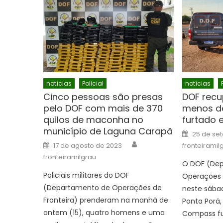
notícias
Policial
notícias
Cinco pessoas são presas
DOF recu
pelo DOF com mais de 370
menos de
quilos de maconha no
furtado
município de Laguna Carapã
Posted
25 de se
on
Author
Posted
17 de agosto de 2023
fronteiramil
on
fronteiramilgrau
O DOF (De
Policiais militares do DOF
Operações 
(Departamento de Operações de
neste sába
Fronteira) prenderam na manhã de
Ponta Porã,
ontem (15), quatro homens e uma
Compass fu