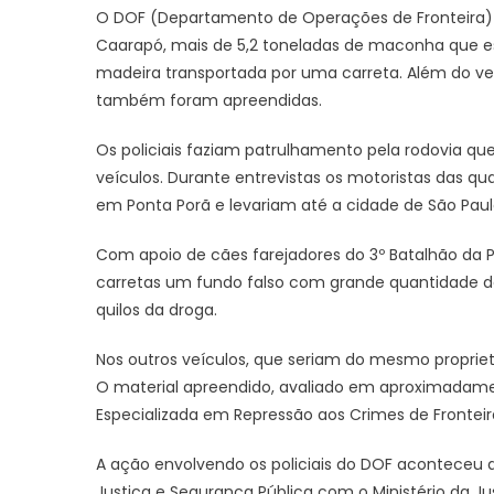
O DOF (Departamento de Operações de Fronteira) 
Caarapó, mais de 5,2 toneladas de maconha que
madeira transportada por uma carreta. Além do veí
também foram apreendidas.
Os policiais faziam patrulhamento pela rodovia q
veículos. Durante entrevistas os motoristas das 
em Ponta Porã e levariam até a cidade de São Paul
Com apoio de cães farejadores do 3º Batalhão da P
carretas um fundo falso com grande quantidade d
quilos da droga.
Nos outros veículos, que seriam do mesmo proprie
O material apreendido, avaliado em aproximadamen
Especializada em Repressão aos Crimes de Frontei
A ação envolvendo os policiais do DOF aconteceu d
Justiça e Segurança Pública com o Ministério da J