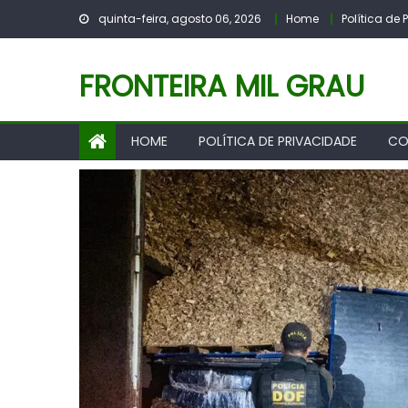
Skip
quinta-feira, agosto 06, 2026
Home
Política de
to
content
FRONTEIRA MIL GRAU
HOME
POLÍTICA DE PRIVACIDADE
CO