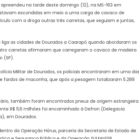
apreendeu na tarde deste domingo (12), na MS-163 em
de
 estavam escondidas em meio a uma carga de cavaco de
cinco
culo com a droga outras três carretas, que seguiam e juntas,
toneladas
de
drogas
ue liga as cidades de Dourados a Caarapó quando abordaram os
em
uma
quatro carretas afirmaram que carregaram o cavaco de madeira
carga
o (SP).
de
cavaco
olícia Militar de Dourados, os policiais encontraram em uma da
de
e fardos de maconha, que após a pesagem totalizaram 5.289
madeira
tário, também foram encontrados pneus de origem estrangeira
te R$ 11,6 milhões foi encaminhado à Defron (Delegacia
ra), em Dourados.
entro da Operação Hórus, parceria da Secretaria de Estado de
ustiça e Segurança Pública e da Operação SULMaSSP