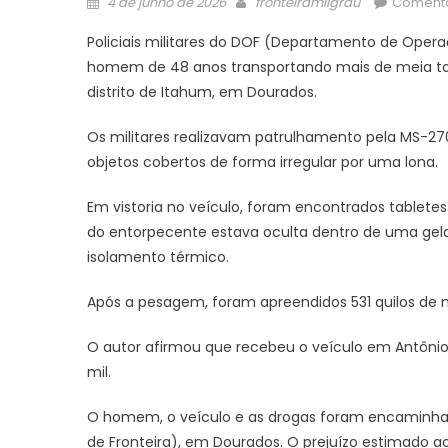
Posted
Author
4 de junho de 2026
fronteiramilgrau
Comentá
on
Policiais militares do DOF (Departamento de Opera
homem de 48 anos transportando mais de meia t
distrito de Itahum, em Dourados.
Os militares realizavam patrulhamento pela MS-2
objetos cobertos de forma irregular por uma lona.
Em vistoria no veículo, foram encontrados tablete
do entorpecente estava oculta dentro de uma gela
isolamento térmico.
Após a pesagem, foram apreendidos 531 quilos de m
O autor afirmou que recebeu o veículo em Antônio Jo
mil.
O homem, o veículo e as drogas foram encaminhad
de Fronteira), em Dourados. O prejuízo estimado a