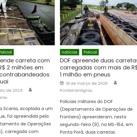
Policial
notícias
Policial
ende carreta com
DOF apreende duas carreta
R$ 2 milhões em
carregadas com mais de R
 contrabandeados
1 milhão em pneus
uai
Author
Posted
18 de março de 2026
on
Author
sto de 2024
fronteiramilgrau
grau
Policiais militares do DOF
a Scania, acoplada a um
(Departamento de Operações de
e, foi apreendida pela
Fronteira) apreenderam, nesta
rtamento de Operações
segunda-feira (9), na MS-164, em
a), carregada com
Ponta Porã, duas carretas