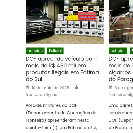
notícias
Policial
notícias
DOF apreende veículo com
DOF apre
mais de R$ 480 mil em
mais de 
produtos ilegais em Fátima
cigarros
do Sul
do Parag
Author
Posted
Posted
10 de maio de 2025
8 de ago
on
on
fronteiramilgrau
fronteiramil
Policiais militares do DOF
Uma carret
(Departamento de Operações de
semirreboqu
Fronteira) apreenderam nesta
DOF (Depa
quinta-feira (1), em Fátima do Sul,
de Fronteir