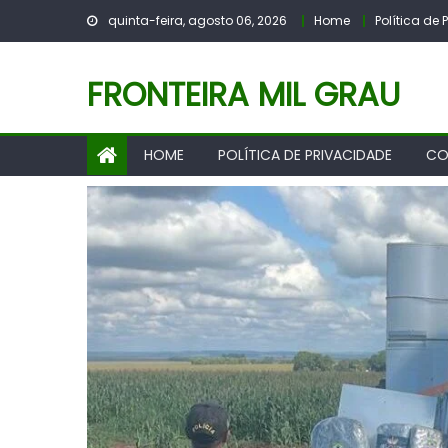
Skip
quinta-feira, agosto 06, 2026
Home
Política de
to
content
FRONTEIRA MIL GRAU
HOME
POLÍTICA DE PRIVACIDADE
CO