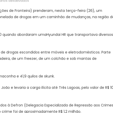
em
rios desativados
DOF
ções de Fronteira) prenderam, nesta terça-feira (26), um
apreende
onelada de drogas em um caminhão de mudanças, na região d
mais
de
meia
70 quando abordaram umaHyundai HR que transportava diversos
tonelada
de
drogas
s de drogas escondidos entre móveis e eletrodomésticos. Parte
escondidas
em
deira, de um freezer, de um colchão e sob mantas de
mudança
em
Dourados
aconha e 41,9 quilos de skunk.
ão e levaria a carga ilícita até Três Lagoas, pelo valor de R$ 1
os à Defron (Delegacia Especializada de Repressão aos Crime
o crime foi de aproximadamente R$ 1,2 milhão.