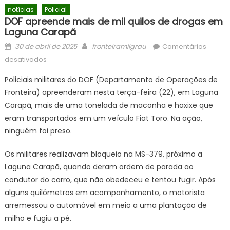
notícias
Policial
DOF apreende mais de mil quilos de drogas em
Laguna Carapã
Posted
Author
30 de abril de 2025
fronteiramilgrau
Comentários
on
em
desativados
DOF
Policiais militares do DOF (Departamento de Operações de
apreende
Fronteira) apreenderam nesta terça-feira (22), em Laguna
mais
Carapã, mais de uma tonelada de maconha e haxixe que
de
mil
eram transportados em um veículo Fiat Toro. Na ação,
quilos
ninguém foi preso.
de
drogas
Os militares realizavam bloqueio na MS-379, próximo a
em
Laguna Carapã, quando deram ordem de parada ao
Laguna
condutor do carro, que não obedeceu e tentou fugir. Após
Carapã
alguns quilômetros em acompanhamento, o motorista
arremessou o automóvel em meio a uma plantação de
milho e fugiu a pé.