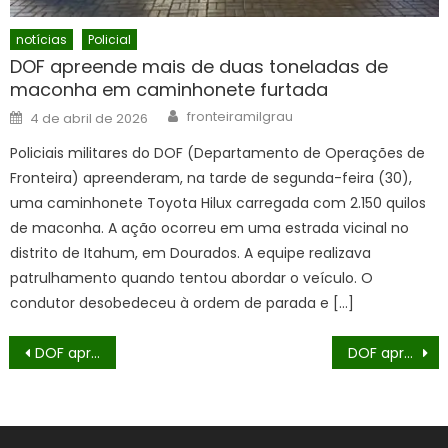
notícias
Policial
DOF apreende mais de duas toneladas de
maconha em caminhonete furtada
Author
Posted
fronteiramilgrau
4 de abril de 2026
on
Policiais militares do DOF (Departamento de Operações de
Fronteira) apreenderam, na tarde de segunda-feira (30),
uma caminhonete Toyota Hilux carregada com 2.150 quilos
de maconha. A ação ocorreu em uma estrada vicinal no
distrito de Itahum, em Dourados. A equipe realizava
patrulhamento quando tentou abordar o veículo. O
condutor desobedeceu à ordem de parada e […]
Navegação
DOF apreende mais de 3,4 toneladas de drogas em carreta que seguia para o Paraná
DOF apreende veículo com mais de R$ 280 mil em produtos ilegais Laguna Carapã
de
Post