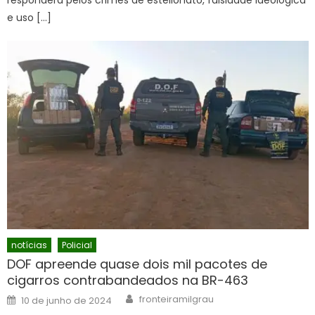
responderá pelos crimes de estelionato, falsidade ideológica
e uso […]
notícias
Policial
DOF apreende quase dois mil pacotes de
cigarros contrabandeados na BR-463
Author
Posted
fronteiramilgrau
10 de junho de 2024
on