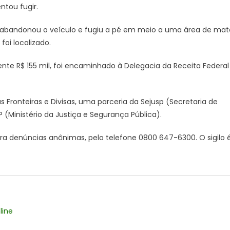
tou fugir.
mil
em
a, abandonou o veículo e fugiu a pé em meio a uma área de mat
cigarros
contrabandeados
oi localizado.
do
te R$ 155 mil, foi encaminhado à Delegacia da Receita Federal
Paraguai
em
Batayporã
Fronteiras e Divisas, uma parceria da Sejusp (Secretaria de
(Ministério da Justiça e Segurança Pública).
 denúncias anônimas, pelo telefone 0800 647-6300. O sigilo 
line