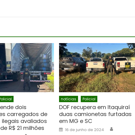
Policial
notícias
Policial
ende dois
DOF recupera em Itaquiraí
es carregados de
duas camionetas furtadas
 ilegais avaliados
em MG e SC
de R$ 21 milhões
Author
Posted
16 de junho de 2024
on
Author