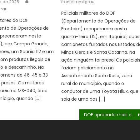
ho de 2025
fronteiramilgrau
grau
Policiais militares do DOF
litares do DOF
(Departamento de Operações de
nto de Operações de
Fronteira) recuperaram nesta
 apreenderam neste
quarta-feira (12), em Itaquiraí, duas
), em Campo Grande,
camionetas furtadas nos Estados d
ões, um Scania 112 e um
Minas Gerais e Santa Catarina. Na
com produtos ilegais de
ação ninguém foi preso. Os policiai
o e descaminho. Na
faziam policiamento no
homens de 46, 45 e 33
Assentamento Santo Rosa, zona
presos. Os militares
rural do município, quando o
queio na MS-040, área
condutor de uma Toyota Hilux, que
nícipio, quando […]
saia de uma das […]
DOF apreende mais de 300 quilos de maconha em Ponta Porã