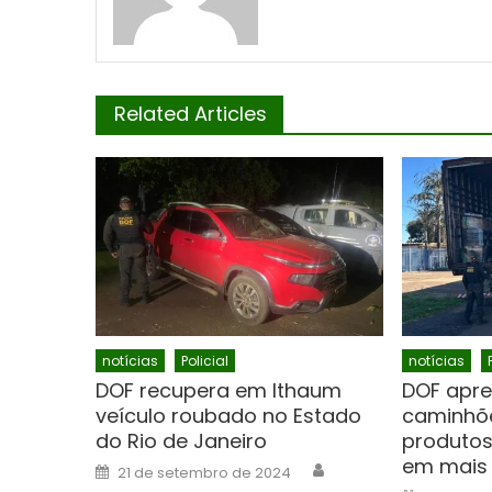
Related Articles
notícias
Policial
notícias
DOF recupera em Ithaum
DOF apre
veículo roubado no Estado
caminhõ
do Rio de Janeiro
produtos
em mais 
Author
Posted
21 de setembro de 2024
on