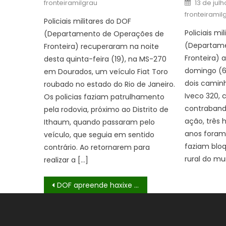
Posted
fronteiramilgrau
13 de jul
on
fronteiramil
Policiais militares do DOF
Policiais mi
(Departamento de Operações de
(Departame
Fronteira) recuperaram na noite
Fronteira)
desta quinta-feira (19), na MS-270
domingo (6
em Dourados, um veículo Fiat Toro
dois caminh
roubado no estado do Rio de Janeiro.
Iveco 320, 
Os policias faziam patrulhamento
contraband
pela rodovia, próximo ao Distrito de
ação, três 
Ithaum, quando passaram pelo
anos foram 
veículo, que seguia em sentido
faziam blo
contrário. Ao retornarem para
rural do mu
realizar a […]
Navegação
DOF apreende haxixe marroquino escondido em chassi de moto
de
Post