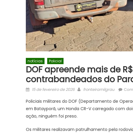
notícias
Policial
DOF apreende mais de R$ 
contrabandeados do Par
Posted
Author
15 de fevereiro de 2026
fronteiramilgrau
Come
on
Policiais militares do DOF (Departamento de Oper
em Batayporã, um Honda CR-V carregado com dois 
ação, ninguém foi preso.
Os militares realizavam patrulhamento pela rodov