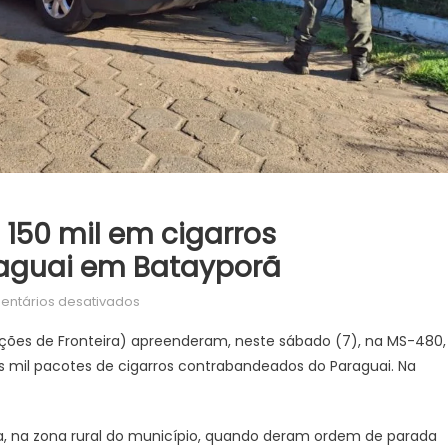
150 mil em cigarros
aguai em Batayporã
em
ntários desativados
DOF
ações de Fronteira) apreenderam, neste sábado (7), na MS-480,
apreende
mil pacotes de cigarros contrabandeados do Paraguai. Na
mais
de
R$
ia, na zona rural do município, quando deram ordem de parada
150