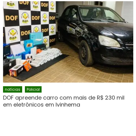
notícias
Policial
DOF apreende carro com mais de R$ 230 mil
em eletrônicos em Ivinhema
Author
Posted
fronteiramilgrau
24 de agosto de 2023
on
O DOF (Departamento de Operações de Fronteira)
apreendeu na noite desta terça-feira (22/08), próximo ao