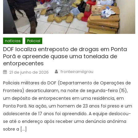
notícias
Policial
DOF localiza entreposto de drogas em Ponta
Porã e apreende quase uma tonelada de
entorpecentes
Author
Posted
fronteiramilgrau
21 de junho de 2026
on
Policiais militares do DOF (Departamento de Operações de
Fronteira) desarticularam, na noite de segunda-feira (15),
um depósito de entorpecentes em uma residência, em
Ponta Porã. Na ação, um homem de 23 anos foi preso e um
adolescente de 17 anos foi apreendido. A equipe deslocou-
se até o endereço após receber uma denúncia anônima
sobre a […]