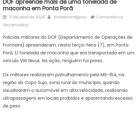
DOF apreende mais de uma tonelada de
maconha em Ponta Porã
Posted
Author
9 de abril de 2026
fronteiramilgrau
Comentários
on
em
desativados
DOF
Policiais militares do DOF (Departamento de Operações de
apreende
Fronteira) apreenderam, nesta terça-feira (7), em Ponta
mais
Porã, 1,1 tonelada de maconha que era transportada em um
de
uma
veículo VW Nivus. Na ação, ninguém foi preso.
tonelada
Os militares realizavam patrulhamento pela MS-164, na
de
maconha
região do Copo Sujo, zona rural do município, quando
em
visualizaram o automóvel em alta velocidade, realizando
Ponta
ultrapassagens em locais proibidos e aparentando excesso
Porã
de peso.