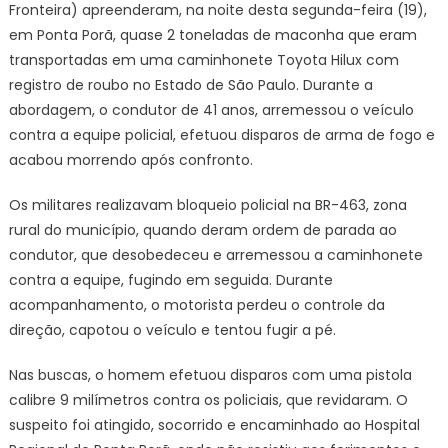
Fronteira) apreenderam, na noite desta segunda-feira (19),
droga
transportadas
em Ponta Porã, quase 2 toneladas de maconha que eram
em
transportadas em uma caminhonete Toyota Hilux com
caminhonete
registro de roubo no Estado de São Paulo. Durante a
roubada
abordagem, o condutor de 41 anos, arremessou o veículo
em
contra a equipe policial, efetuou disparos de arma de fogo e
São
acabou morrendo após confronto.
Paulo
Os militares realizavam bloqueio policial na BR-463, zona
rural do município, quando deram ordem de parada ao
condutor, que desobedeceu e arremessou a caminhonete
contra a equipe, fugindo em seguida. Durante
acompanhamento, o motorista perdeu o controle da
direção, capotou o veículo e tentou fugir a pé.
Nas buscas, o homem efetuou disparos com uma pistola
calibre 9 milímetros contra os policiais, que revidaram. O
suspeito foi atingido, socorrido e encaminhado ao Hospital