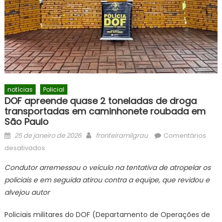
notícias
Policial
DOF apreende quase 2 toneladas de droga
transportadas em caminhonete roubada em
São Paulo
Posted
Author
25 de janeiro de 2026
fronteiramilgrau
Comentários
on
em
desativados
DOF
Condutor arremessou o veículo na tentativa de atropelar os
apreende
policiais e em seguida atirou contra a equipe, que revidou e
quase
alvejou autor
2
toneladas
Policiais militares do DOF (Departamento de Operações de
de