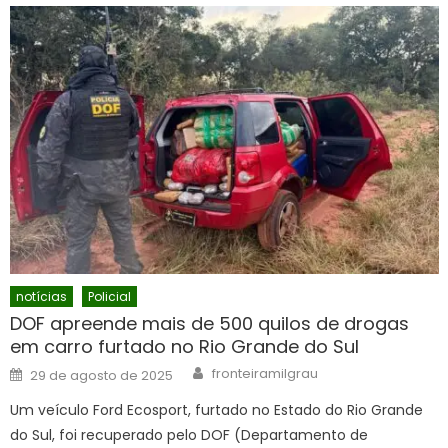
notícias
Policial
DOF apreende mais de 500 quilos de drogas
em carro furtado no Rio Grande do Sul
Author
Posted
fronteiramilgrau
29 de agosto de 2025
on
Um veículo Ford Ecosport, furtado no Estado do Rio Grande
do Sul, foi recuperado pelo DOF (Departamento de