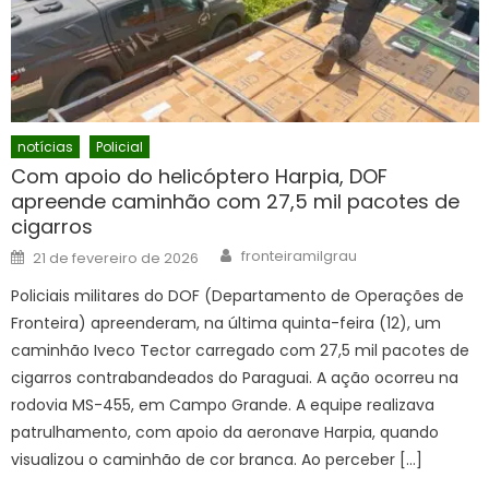
notícias
Policial
Com apoio do helicóptero Harpia, DOF
apreende caminhão com 27,5 mil pacotes de
cigarros
Author
Posted
fronteiramilgrau
21 de fevereiro de 2026
on
Policiais militares do DOF (Departamento de Operações de
Fronteira) apreenderam, na última quinta-feira (12), um
caminhão Iveco Tector carregado com 27,5 mil pacotes de
cigarros contrabandeados do Paraguai. A ação ocorreu na
rodovia MS-455, em Campo Grande. A equipe realizava
patrulhamento, com apoio da aeronave Harpia, quando
visualizou o caminhão de cor branca. Ao perceber […]