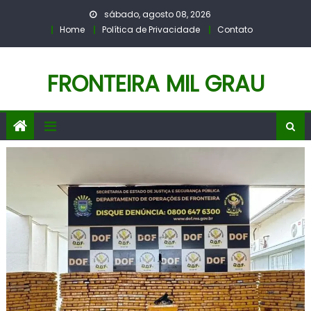
Skip
sábado, agosto 08, 2026
to
Home
Política de Privacidade
Contato
content
FRONTEIRA MIL GRAU