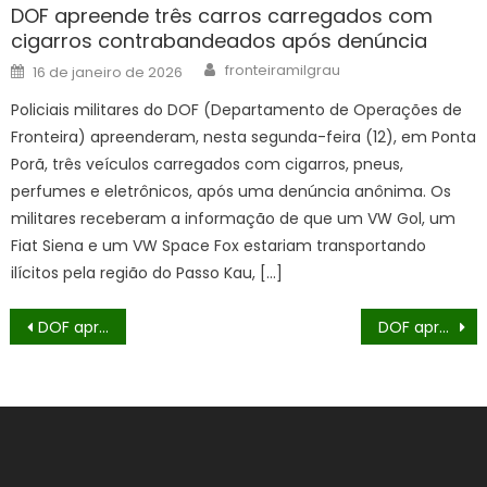
DOF apreende três carros carregados com
cigarros contrabandeados após denúncia
Author
Posted
fronteiramilgrau
16 de janeiro de 2026
on
Policiais militares do DOF (Departamento de Operações de
Fronteira) apreenderam, nesta segunda-feira (12), em Ponta
Porã, três veículos carregados com cigarros, pneus,
perfumes e eletrônicos, após uma denúncia anônima. Os
militares receberam a informação de que um VW Gol, um
Fiat Siena e um VW Space Fox estariam transportando
ilícitos pela região do Passo Kau, […]
Navegação
DOF apreende mais de 200 pneus de caminhão que seriam entregues em Mato Grosso
DOF apreende carro com mais de 150 quilos de agrotóxicos em Itaquiraí
de
Post