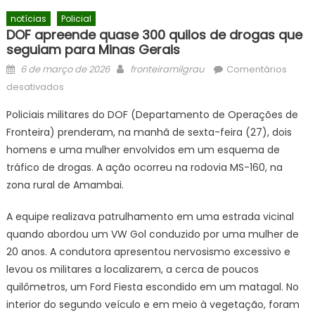
notícias
Policial
DOF apreende quase 300 quilos de drogas que
seguiam para Minas Gerais
Posted
Author
6 de março de 2026
fronteiramilgrau
Comentários
on
em
desativados
DOF
Policiais militares do DOF (Departamento de Operações de
apreende
Fronteira) prenderam, na manhã de sexta-feira (27), dois
quase
homens e uma mulher envolvidos em um esquema de
300
quilos
tráfico de drogas. A ação ocorreu na rodovia MS-160, na
de
zona rural de Amambai.
drogas
que
A equipe realizava patrulhamento em uma estrada vicinal
seguiam
quando abordou um VW Gol conduzido por uma mulher de
para
20 anos. A condutora apresentou nervosismo excessivo e
Minas
levou os militares a localizarem, a cerca de poucos
Gerais
quilômetros, um Ford Fiesta escondido em um matagal. No
interior do segundo veículo e em meio à vegetação, foram