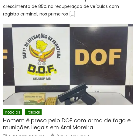
crescimento de 85% na recuperação de veículos com
registro criminal, nos primeiros […]
notícias
Policial
Homem é preso pelo DOF com arma de fogo e
munições ilegais em Aral Moreira
Author
Posted
fronteiramilgrau