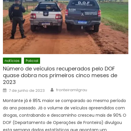
notícias
Policial
Número de veículos recuperados pelo DOF
quase dobra nos primeiros cinco meses de
2023
Author
Posted
fronteiramilgrau
7 de junho de 2023
on
Montante já é 85% maior se comparado ao mesmo período
do ano passado. Já o volume de veículos apreendidos com
drogas, contrabando e descaminho cresceu mais de 90% O
DOF (Departamento de Operações de Fronteira) divulgou
esta semana dados estatísticos que apontam um