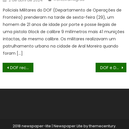
2 de abril de 2024
on
Policiais Militares do DOF (Departamento de Operações de
Fronteira) prenderam na tarde de sexta-feira (29), um
homem de 21 anos de idade por porte e posse ilegais de
uma pistola Glock de calibre 9 milímetros mais 41 munições
intactas, de mesmo calibre. Os militares realizavam um
patrulhamento urbano na cidade de Aral Moreira quando
foram […]
Navegação
DOF recupera veículo furtado sendo transportado em reboque
DOF e Defron desarticulam acampamento clandestino do tráfico e apreendem 4 toneladas de drogas e armas em Dourados
de
Post
2018 newspaper-lite
|
Newspaper Lite by
themecentury
.