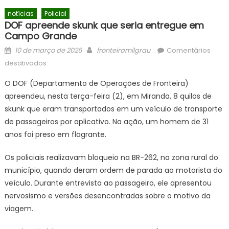
notícias
Policial
DOF apreende skunk que seria entregue em
Campo Grande
Posted
Author
10 de março de 2026
fronteiramilgrau
Comentários
on
em
desativados
DOF
O DOF (Departamento de Operações de Fronteira)
apreende
apreendeu, nesta terça-feira (2), em Miranda, 8 quilos de
skunk
skunk que eram transportados em um veículo de transporte
que
seria
de passageiros por aplicativo. Na ação, um homem de 31
entregue
anos foi preso em flagrante.
em
Campo
Os policiais realizavam bloqueio na BR-262, na zona rural do
Grande
município, quando deram ordem de parada ao motorista do
veículo. Durante entrevista ao passageiro, ele apresentou
nervosismo e versões desencontradas sobre o motivo da
viagem.