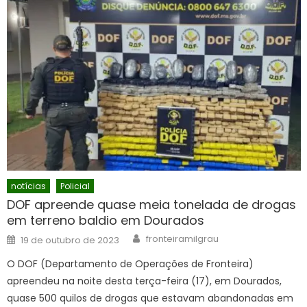
notícias
Policial
DOF apreende quase meia tonelada de drogas
em terreno baldio em Dourados
Author
Posted
fronteiramilgrau
19 de outubro de 2023
on
O DOF (Departamento de Operações de Fronteira)
apreendeu na noite desta terça-feira (17), em Dourados,
quase 500 quilos de drogas que estavam abandonadas em