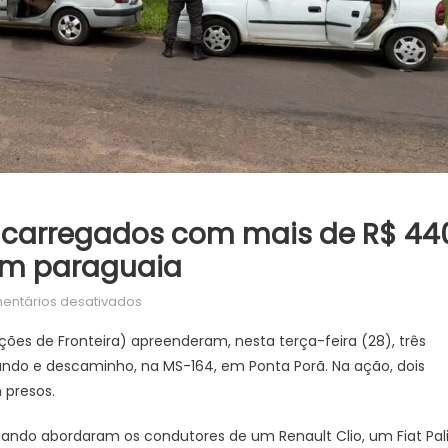
s carregados com mais de R$ 44
gem paraguaia
em
entários desativados
DOF
ções de Fronteira) apreenderam, nesta terça-feira (28), três
apreende
ndo e descaminho, na MS-164, em Ponta Porã. Na ação, dois
três
 presos.
carros
carregados
uando abordaram os condutores de um Renault Clio, um Fiat Pal
com