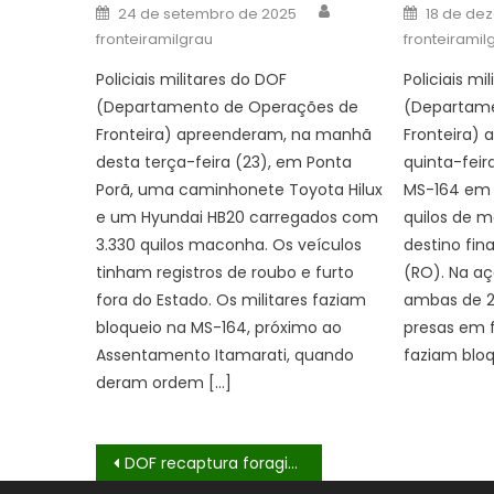
Author
Posted
Posted
24 de setembro de 2025
18 de de
on
on
fronteiramilgrau
fronteiramil
Policiais militares do DOF
Policiais mi
(Departamento de Operações de
(Departame
Fronteira) apreenderam, na manhã
Fronteira)
desta terça-feira (23), em Ponta
quinta-feir
Porã, uma caminhonete Toyota Hilux
MS-164 em 
e um Hyundai HB20 carregados com
quilos de 
3.330 quilos maconha. Os veículos
destino fin
tinham registros de roubo e furto
(RO). Na a
fora do Estado. Os militares faziam
ambas de 2
bloqueio na MS-164, próximo ao
presas em f
Assentamento Itamarati, quando
faziam bloq
deram ordem […]
Navegação
DOF recaptura foragido da justiça com maconha transportada em moto