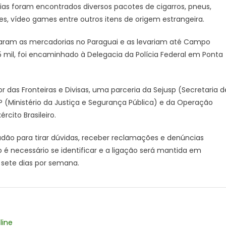
ias foram encontrados diversos pacotes de cigarros, pneus,
mais
de
nes, vídeo games entre outros itens de origem estrangeira.
R$
440
aram as mercadorias no Paraguai e as levariam até Campo
mil
 mil, foi encaminhado à Delegacia da Polícia Federal em Ponta
em
materiais
de
r das Fronteiras e Divisas, uma parceria da Sejusp (Secretaria d
origem
 (Ministério da Justiça e Segurança Pública) e da Operação
paraguaia
cito Brasileiro.
ão para tirar dúvidas, receber reclamações e denúncias
é necessário se identificar e a ligação será mantida em
, sete dias por semana.
line