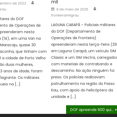
mil
Author
zembro de 2023
Author
Posted
grau
8 de maio de 2025
on
fronteiramilgrau
litares do DOF
LAGUNA CARAPÃ – Policiais militares
nto de Operações de
do DOF (Departamento de
 apreenderam nesta
Operações de Fronteira)
a (14), em uma Van na
apreenderam nesta terça-feira (29
Maracaju, quase 30
em Laguna Carapã, um veículo GM
maconha, que tinham com
Classic e um GM Vectra, carregado
al a cidade de Porto Velho
com materiais de contrabando e
ção duas mulheres,
descaminho. Na ação ninguém foi
3 anos de idade, foram
preso. Os policiais realizavam
lagrante. Os militares
patrulhamento na região do Passo
ueio na […]
Kau, com apoio do helicóptero da
unidade e […]
DOF apreende 600 quilos de drogas que seguiam para Campo Grande