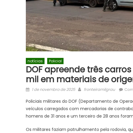
notícias
Policial
DOF apreende três carro
mil em materiais de ori
Posted
Author
1 de novembro de 2025
fronteiramilgrau
Com
on
Policiais militares do DOF (Departamento de Opera
veículos carregados com mercadorias de contraba
homens de 31 anos e um terceiro de 28 anos foram
Os militares faziam patrulhamento pela rodovia, q