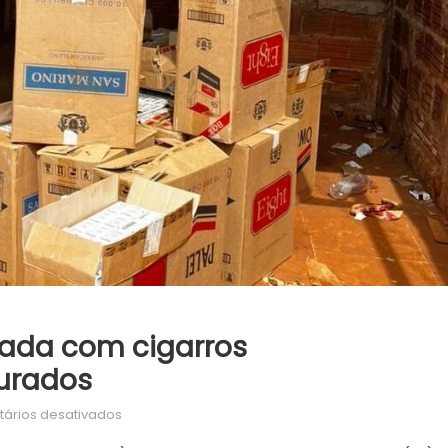
ada com cigarros
urados
em
ários desativados
DOF