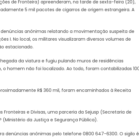
ções de Fronteira) apreenderam, na tarde de sexta-feira (20),
apreende
damente 5 mil pacotes de cigarros de origem estrangeira. A
van
carregada
com
u denúncias anônimas relatando a movimentação suspeita de
cigarros
s I. No local, os militares visualizaram diversos volumes de
contrabandeados
em
gão estacionado.
Dourados
egada da viatura e fugiu pulando muros de residências
o, o homem não foi localizado. Ao todo, foram contabilizadas 10
 aproximadamente R$ 360 mil, foram encaminhados à Receita
Fronteiras e Divisas, uma parceria da Sejusp (Secretaria de
(Ministério da Justiça e Segurança Pública).
 denúncias anônimas pelo telefone 0800 647-6300. O sigilo é