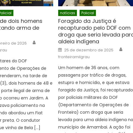
Policial
notícias
Policial
de dois homens
Foragido da Justiça é
tando arma de
recapturado pelo DOF com
droga que seria levada par
aldeia indígena
Author
ereiro de 2026
Auth
Posted
grau
25 de dezembro de 2025
on
fronteiramilgrau
litares do DOF
Um homem de 36 anos, com
nto de Operações de
passagens por tráfico de drogas,
prenderam, na tarde de
estupro e homicídio, e que estava
 (3), dois homens de 48 e
foragido da Justiça, foi recapturad
 porte ilegal de arma de
por policiais militares do DOF
o ocorreu em Jardim. A
(Departamento de Operações de
izava policiamento na
Fronteira) com droga que seria
ndo abordou um Fiat
levada para uma aldeia indígena n
r preta. O condutor
município de Amambai. A ação foi
e vinha de Bela […]