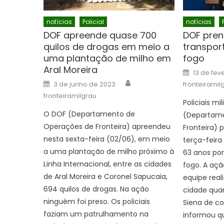
notícias
Policial
notícias
DOF apreende quase 700
DOF pren
quilos de drogas em meio a
transpor
uma plantação de milho em
fogo
Aral Moreira
Posted
13 de fev
on
Author
Posted
3 de junho de 2023
fronteiramil
on
fronteiramilgrau
Policiais mi
O DOF (Departamento de
(Departame
Operações de Fronteira) apreendeu
Fronteira) 
nesta sexta-feira (02/06), em meio
terça-feira
a uma plantação de milho próximo à
63 anos por
Linha Internacional, entre as cidades
fogo. A açã
de Aral Moreira e Coronel Sapucaia,
equipe real
694 quilos de drogas. Na ação
cidade qua
ninguém foi preso. Os policiais
Siena de co
faziam um patrulhamento na
informou qu