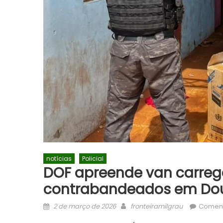
notícias
Policial
DOF apreende van carreg
contrabandeados em Do
Posted
Author
2 de março de 2026
fronteiramilgrau
Coment
on