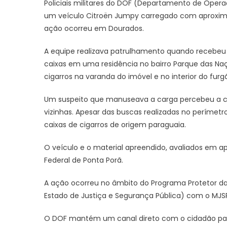
Policiais militares do DOF (Departamento de Opera
um veículo Citroën Jumpy carregado com aproxima
ação ocorreu em Dourados.
A equipe realizava patrulhamento quando recebe
caixas em uma residência no bairro Parque das Naçõe
cigarros na varanda do imóvel e no interior do fur
Um suspeito que manuseava a carga percebeu a ch
vizinhas. Apesar das buscas realizadas no perímetr
caixas de cigarros de origem paraguaia.
O veículo e o material apreendido, avaliados em
Federal de Ponta Porã.
A ação ocorreu no âmbito do Programa Protetor das 
Estado de Justiça e Segurança Pública) com o MJSP 
O DOF mantém um canal direto com o cidadão para