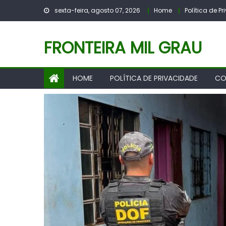
Skip
sexta-feira, agosto 07, 2026
Home
Política de P
to
content
FRONTEIRA MIL GRAU
HOME
POLÍTICA DE PRIVACIDADE
CO