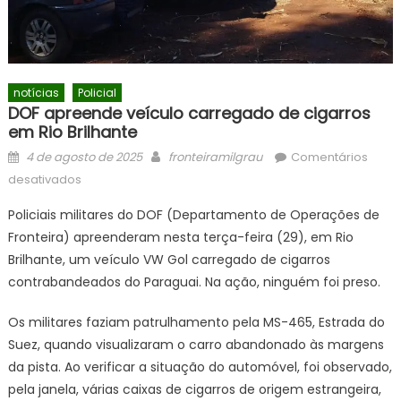
notícias
Policial
DOF apreende veículo carregado de cigarros
em Rio Brilhante
Posted
Author
4 de agosto de 2025
fronteiramilgrau
Comentários
on
em
desativados
DOF
Policiais militares do DOF (Departamento de Operações de
apreende
Fronteira) apreenderam nesta terça-feira (29), em Rio
veículo
Brilhante, um veículo VW Gol carregado de cigarros
carregado
de
contrabandeados do Paraguai. Na ação, ninguém foi preso.
cigarros
Os militares faziam patrulhamento pela MS-465, Estrada do
em
Rio
Suez, quando visualizaram o carro abandonado às margens
Brilhante
da pista. Ao verificar a situação do automóvel, foi observado,
pela janela, várias caixas de cigarros de origem estrangeira,