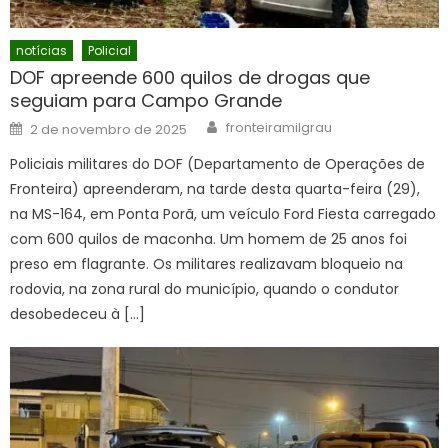
notícias
Policial
DOF apreende 600 quilos de drogas que
seguiam para Campo Grande
Author
Posted
fronteiramilgrau
2 de novembro de 2025
on
Policiais militares do DOF (Departamento de Operações de
Fronteira) apreenderam, na tarde desta quarta-feira (29),
na MS-164, em Ponta Porã, um veículo Ford Fiesta carregado
com 600 quilos de maconha. Um homem de 25 anos foi
preso em flagrante. Os militares realizavam bloqueio na
rodovia, na zona rural do município, quando o condutor
desobedeceu à […]