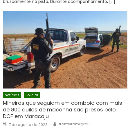
bruscamente na pista. Durante acompanhamento, […]
notícias
Policial
Mineiros que seguiam em comboio com mais
de 800 quilos de maconha são presos pelo
DOF em Maracaju
Author
Posted
fronteiramilgrau
7 de agosto de 2023
on