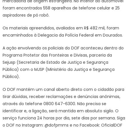
mercadoria de origem estrangeira. No interior do automóvel
do
foram encontrados 558 aparelhos de telefone celular e 25
Sul
aspiradores de pó robô.
Os materiais apreendidos, avaliados em R$ 482 mil, foram
encaminhados à Delegacia da Polícia Federal em Dourados.
A ação envolvendo os policiais do DOF aconteceu dentro do
Programa Protetor das Fronteiras e Divisas, parceria da
Sejusp (Secretaria de Estado de Justiça e Segurança
Pública) com o MJSP (Ministério da Justiça e Segurança
Pública).
O DOF mantém um canal aberto direto com o cidadão para
tirar dúvidas, receber reclamações e denúncias anônimas,
através do telefone 0800 647-6300. Não precisa se
identificar e, a ligação, será mantida em absoluto sigilo. O
serviço funciona 24 horas por dia, sete dias por semana. Siga
o DOF no Instagram: @dofpmms e no Facebook: OficialDOF