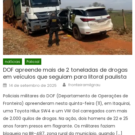
notícias
Policial
DOF apreende mais de 2 toneladas de drogas
em veículos que seguiam para litoral paulista
Author
Posted
fronteiramilgrau
14 de setembro de 2025
on
Policiais militares do DOF (Departamento de Operações de
Fronteira) apreenderam nesta quinta-feira (11), em Itaquirai,
uma Toyota Hilux SW4 e um VW Gol carregados com mais
de 2.000 quilos de drogas. Na ação, dois homens de 22 e 25
anos foram presos em flagrante. Os militares faziam
bloqueio na BR-487, zona rural do município, quando […]