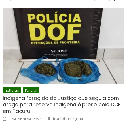
notícias
Policial
Indígena foragido da Justiça que seguia com
droga para reserva indígena é preso pelo DOF
em Tacuru
Author
Posted
fronteiramilgrau
8 de abril de 2024
on