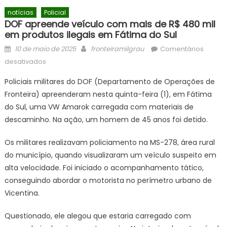
notícias
Policial
DOF apreende veículo com mais de R$ 480 mil
em produtos ilegais em Fátima do Sul
Posted
Author
10 de maio de 2025
fronteiramilgrau
Comentários
on
em
desativados
DOF
Policiais militares do DOF (Departamento de Operações de
apreende
Fronteira) apreenderam nesta quinta-feira (1), em Fátima
veículo
do Sul, uma VW Amarok carregada com materiais de
com
mais
descaminho. Na ação, um homem de 45 anos foi detido.
de
Os militares realizavam policiamento na MS-278, área rural
R$
480
do município, quando visualizaram um veículo suspeito em
mil
alta velocidade. Foi iniciado o acompanhamento tático,
em
conseguindo abordar o motorista no perímetro urbano de
produtos
Vicentina.
ilegais
em
Questionado, ele alegou que estaria carregado com
Fátima