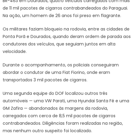
BR-463 em Dourados, quatro veículos carregados com mais
com
mais
de 11 mil pacotes de cigarros contrabandeados do Paraguai.
de
Na ação, um homem de 26 anos foi preso em flagrante.
11
mil
Os militares faziam bloqueio na rodovia, entre as cidades de
pacotes
Ponta Porã e Dourados, quando deram ordem de parada aos
de
condutores dos veículos, que seguiam juntos em alta
cigarros
velocidade.
contrabandeados
Durante o acompanhamento, os policiais conseguiram
abordar o condutor de uma Fiat Fiorino, onde eram
transportados 3 mil pacotes de cigarros.
Uma segunda equipe do DOF localizou outros três
automóveis — uma VW Parati, uma Hyundai Santa Fé e uma
GM Zafira — abandonados às margens da rodovia,
carregados com cerca de 8,5 mil pacotes de cigarros
contrabandeados. Diligências foram realizadas na região,
mas nenhum outro suspeito foi localizado.