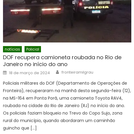
notícias
Policial
DOF recupera camioneta roubada no Rio de
Janeiro no início do ano
Author
Posted
fronteiramilgrau
18 de março de 2024
on
Policiais militares do DOF (Departamento de Operações de
Fronteira), recuperaram na manhã desta segunda-feira (12),
na MS-164 em Ponta Porã, uma camioneta Toyota RAV4,
roubada na cidade do Rio de Janeiro (RJ) no início do ano.
Os policiais faziam bloqueio no Trevo do Copo Sujo, zona
rural do município, quando abordaram um caminhão
guincho que […]