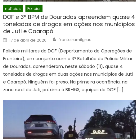
notícias
Policial
DOF e 3º BPM de Dourados apreendem quase 4
toneladas de drogas em ações nos municípios
de Juti e Caarapó
Author
Posted
fronteiramilgrau
17 de abril de 2026
on
Policiais militares do DOF (Departamento de Operações de
Fronteira), em conjunto com o 3º Batalhão de Polícia Militar
de Dourados, apreenderam, neste sábado (11), quase 4
toneladas de drogas em duas ações nos municípios de Juti
e Caarapó. Ninguém foi preso. Na primeira ocorrência, na
zona rural de Juti, próximo à BR-163, equipes do DOF […]