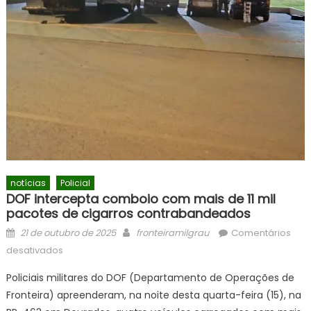
notícias
Policial
DOF intercepta comboio com mais de 11 mil
pacotes de cigarros contrabandeados
Posted
Author
21 de outubro de 2025
fronteiramilgrau
Comentários
on
em
desativados
DOF
Policiais militares do DOF (Departamento de Operações de
intercepta
Fronteira) apreenderam, na noite desta quarta-feira (15), na
comboio