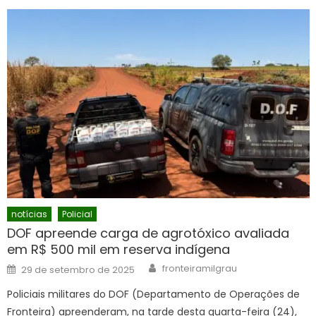
notícias
Policial
DOF apreende carga de agrotóxico avaliada
em R$ 500 mil em reserva indígena
Author
Posted
fronteiramilgrau
29 de setembro de 2025
on
Policiais militares do DOF (Departamento de Operações de
Fronteira) apreenderam, na tarde desta quarta-feira (24),