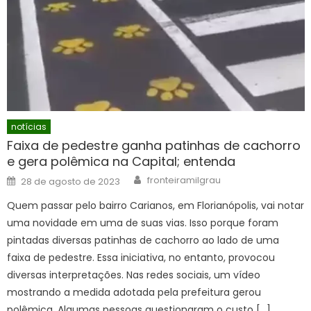
notícias
Faixa de pedestre ganha patinhas de cachorro
e gera polêmica na Capital; entenda
Author
Posted
fronteiramilgrau
28 de agosto de 2023
on
Quem passar pelo bairro Carianos, em Florianópolis, vai notar
uma novidade em uma de suas vias. Isso porque foram
pintadas diversas patinhas de cachorro ao lado de uma
faixa de pedestre. Essa iniciativa, no entanto, provocou
diversas interpretações. Nas redes sociais, um vídeo
mostrando a medida adotada pela prefeitura gerou
polêmica. Algumas pessoas questionaram o custo […]