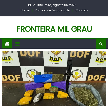
Skip
quinta-feira, agosto 06, 2026
to
Home
Política de Privacidade
Contato
content
FRONTEIRA MIL GRAU