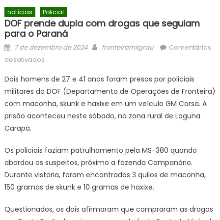
notícias
Policial
DOF prende dupla com drogas que seguiam
para o Paraná
Posted
Author
7 de dezembro de 2024
fronteiramilgrau
Comentários
on
em
desativados
DOF
Dois homens de 27 e 41 anos foram presos por policiais
prende
militares do DOF (Departamento de Operações de Fronteira)
dupla
com maconha, skunk e haxixe em um veículo GM Corsa. A
com
drogas
prisão aconteceu neste sábado, na zona rural de Laguna
que
Carapã.
seguiam
para
Os policiais faziam patrulhamento pela MS-380 quando
o
abordou os suspeitos, próximo a fazenda Campanário.
Paraná
Durante vistoria, foram encontrados 3 quilos de maconha,
150 gramas de skunk e 10 gramas de haxixe.
Questionados, os dois afirmaram que compraram as drogas