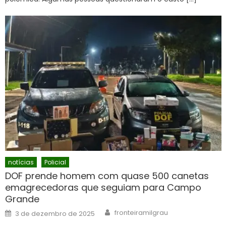
notícias
Policial
DOF prende homem com quase 500 canetas
emagrecedoras que seguiam para Campo
Grande
Author
Posted
fronteiramilgrau
3 de dezembro de 2025
on