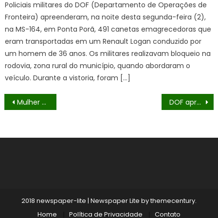
Policiais militares do DOF (Departamento de Operações de
Fronteira) apreenderam, na noite desta segunda-feira (2),
na MS-164, em Ponta Porã, 491 canetas emagrecedoras que
eram transportadas em um Renault Logan conduzido por
um homem de 36 anos. Os militares realizavam bloqueio na
rodovia, zona rural do município, quando abordaram o
veículo. Durante a vistoria, foram […]
Navegação
Mulher é presa pelo DOF com droga que seria entregue em Sidrolândia
DOF apreende três veículos carregados com cigarros contrabandeados do Paraguai
de
Post
2018 newspaper-lite
|
Newspaper Lite by
themecentury
.
Home
Política de Privacidade
Contato