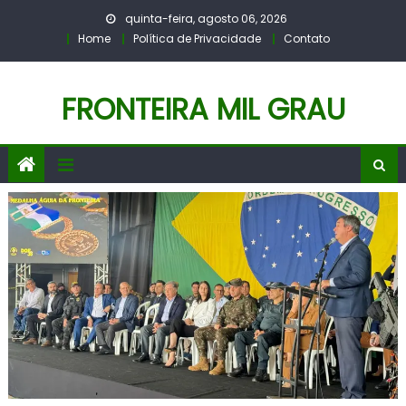
Skip
quinta-feira, agosto 06, 2026
to
Home
Política de Privacidade
Contato
content
FRONTEIRA MIL GRAU