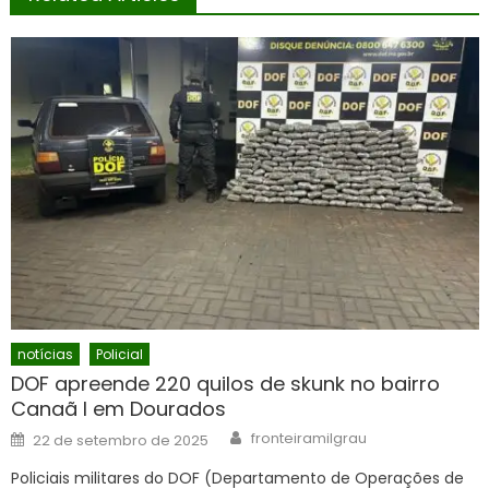
notícias
Policial
DOF apreende 220 quilos de skunk no bairro
Canaã I em Dourados
Author
Posted
fronteiramilgrau
22 de setembro de 2025
on
Policiais militares do DOF (Departamento de Operações de