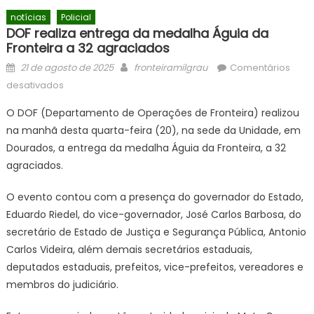
notícias
Policial
DOF realiza entrega da medalha Águia da
Fronteira a 32 agraciados
Posted
Author
21 de agosto de 2025
fronteiramilgrau
Comentários
on
em
desativados
DOF
O DOF (Departamento de Operações de Fronteira) realizou
realiza
na manhã desta quarta-feira (20), na sede da Unidade, em
entrega
Dourados, a entrega da medalha Águia da Fronteira, a 32
da
medalha
agraciados.
Águia
O evento contou com a presença do governador do Estado,
da
Fronteira
Eduardo Riedel, do vice-governador, José Carlos Barbosa, do
a
secretário de Estado de Justiça e Segurança Pública, Antonio
32
Carlos Videira, além demais secretários estaduais,
agraciados
deputados estaduais, prefeitos, vice-prefeitos, vereadores e
membros do judiciário.