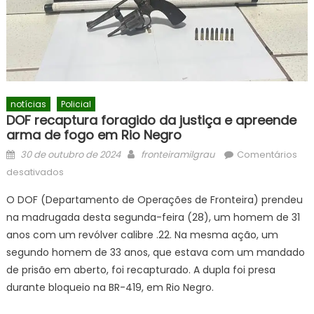
notícias
Policial
DOF recaptura foragido da justiça e apreende
arma de fogo em Rio Negro
Posted
Author
30 de outubro de 2024
fronteiramilgrau
Comentários
on
em
desativados
DOF
O DOF (Departamento de Operações de Fronteira) prendeu
recaptura
na madrugada desta segunda-feira (28), um homem de 31
foragido
anos com um revólver calibre .22. Na mesma ação, um
da
justiça
segundo homem de 33 anos, que estava com um mandado
e
de prisão em aberto, foi recapturado. A dupla foi presa
apreende
durante bloqueio na BR-419, em Rio Negro.
arma