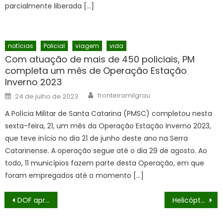
parcialmente liberada […]
notícias
Policial
viagem
vida
Com atuação de mais de 450 policiais, PM
completa um mês de Operação Estação
Inverno 2023
Author
Posted
fronteiramilgrau
24 de julho de 2023
on
A Polícia Militar de Santa Catarina (PMSC) completou nesta
sexta-feira, 21, um mês da Operação Estação Inverno 2023,
que teve início no dia 21 de junho deste ano na Serra
Catarinense. A operação segue até o dia 29 de agosto. Ao
todo, 11 municípios fazem parte desta Operação, em que
foram empregados até o momento […]
Navegação
DOF apreende quase R$ 700 mil em mercadorias ilegais em Ponta Porã
Helicóptero passa rente a prédio e assusta clientes de restaurante em Balneário Camboriú
de