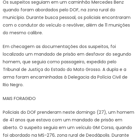
de
Os suspeitos seguiam em um caminhão Mercedes Benz
fogo
quando foram abordados pelo DOF, na zona rural do
em
município. Durante busca pessoal, os policiais encontraram
Rio
com o condutor do veículo o revólver, além de 11 munições
Negro
do mesmo calibre.
Em checagem as documentações dos suspeitos, foi
localizado um mandado de prisão em desfavor do segundo
homem, que seguia como passageiro, expedido pelo
Tribunal de Justiça do Estado do Mato Grosso. A dupla e a
arma foram encaminhadas à Delegacia da Polícia Civil de
Rio Negro.
MAIS FORAGIDO
Policiais do DOF prenderam neste domingo (27), um homem
de 41 anos que estava com um mandado de prisão em
aberto. O suspeito seguia em um veículo GM Corsa, quando
foi abordado na MS-276, zona rural de Deodápolis. Durante