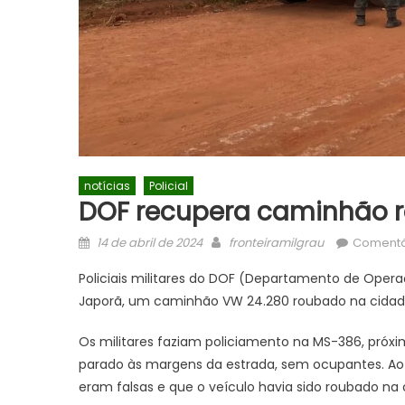
notícias
Policial
DOF recupera caminhão r
Posted
Author
14 de abril de 2024
fronteiramilgrau
Comentá
on
Policiais militares do DOF (Departamento de Opera
Japorã, um caminhão VW 24.280 roubado na cidade
Os militares faziam policiamento na MS-386, próxi
parado às margens da estrada, sem ocupantes. Ao 
eram falsas e que o veículo havia sido roubado na c