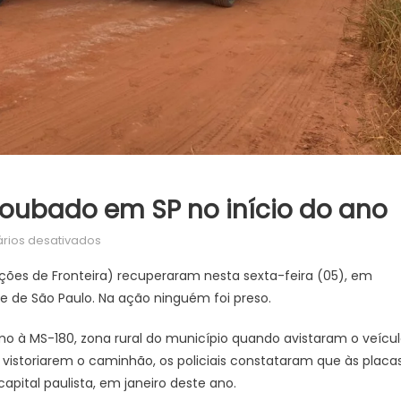
oubado em SP no início do ano
em
rios desativados
DOF
ções de Fronteira) recuperaram nesta sexta-feira (05), em
recupera
 de São Paulo. Na ação ninguém foi preso.
caminhão
roubado
mo à MS-180, zona rural do município quando avistaram o veícu
em
vistoriarem o caminhão, os policiais constataram que às placa
SP
apital paulista, em janeiro deste ano.
no