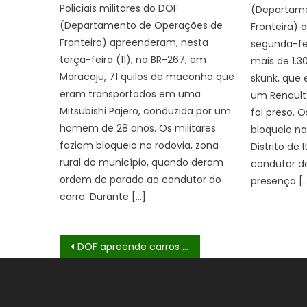
Policiais militares do DOF
(Departame
(Departamento de Operações de
Fronteira)
Fronteira) apreenderam, nesta
segunda-fe
terça-feira (11), na BR-267, em
mais de 1.3
Maracaju, 71 quilos de maconha que
skunk, que
eram transportados em uma
um Renault
Mitsubishi Pajero, conduzida por um
foi preso. O
homem de 28 anos. Os militares
bloqueio na
faziam bloqueio na rodovia, zona
Distrito de
rural do município, quando deram
condutor do
ordem de parada ao condutor do
presença [
carro. Durante […]
Navegação
DOF apreende carros carregados com mais de R$ 340 mil em materiais ilegais em Dourados
de
Post