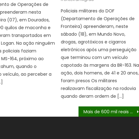
nto de Operações de
Policiais militares do DOF
 apreenderam nesta
(Departamento de Operações de
ira (07), em Dourados,
Fronteira) apreenderam, neste
00 quilos de maconha e
sábado (18), em Mundo Novo,
 eram transportados em
drogas, agrotóxicos e cigarros
 Logan. Na ação ninguém
eletrônicos após uma perseguição
s policiais faziam
que terminou com um veículo
 MS-164, próximo ao
capotado às margens da BR-163. N
 Itahum, quando o
ação, dois homens, de 41 e 20 anos,
 veículo, ao perceber a
foram presos Os militares
…]
realizavam fiscalização na rodovia
quando deram ordem de […]
Mais de 600 mil reais em defensivo agrícola ilegal são apreendidos pelo DOF em Nova Itamarati