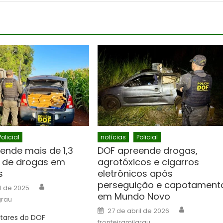
Policial
notícias
Policial
ende mais de 1,3
DOF apreende drogas,
 de drogas em
agrotóxicos e cigarros
s
eletrônicos após
perseguição e capotament
Author
il de 2025
em Mundo Novo
grau
Author
Posted
27 de abril de 2026
on
litares do DOF
fronteiramilgrau