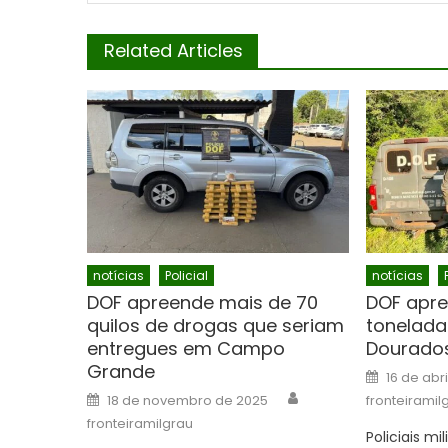
Related Articles
notícias
Policial
notícias
DOF apreende mais de 70
DOF apre
quilos de drogas que seriam
tonelada
entregues em Campo
Dourado
Grande
Posted
16 de abr
on
Author
Posted
18 de novembro de 2025
fronteiramil
on
fronteiramilgrau
Policiais mi