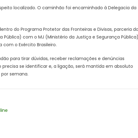
início
uspeito localizado. O caminhão foi encaminhado à Delegacia da
do
ano
ntro do Programa Protetor das Fronteiras e Divisas, parceria d
a Pública) com o MJ (Ministério da Justiça e Segurança Pública
 com o Exército Brasileiro.
ão para tirar dúvidas, receber reclamações e denúncias
recisa se identificar e, a ligação, será mantida em absoluto
as por semana.
line