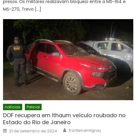
presos. Os militares realizavam bloqueio entre a MS-164 e
MS-270, Trevo […]
notícias
Policial
DOF recupera em Ithaum veículo roubado no
Estado do Rio de Janeiro
Author
Posted
fronteiramilgrau
21 de setembro de 2024
on