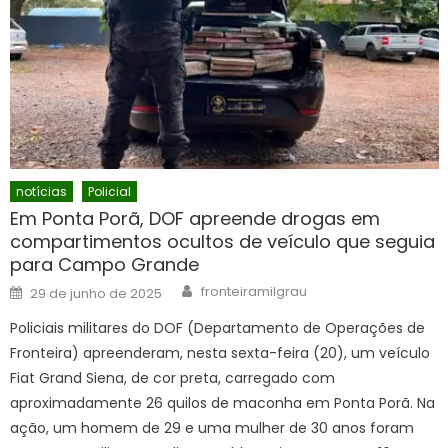
notícias
Policial
Em Ponta Porã, DOF apreende drogas em
compartimentos ocultos de veículo que seguia
para Campo Grande
Author
Posted
fronteiramilgrau
29 de junho de 2025
on
Policiais militares do DOF (Departamento de Operações de
Fronteira) apreenderam, nesta sexta-feira (20), um veículo
Fiat Grand Siena, de cor preta, carregado com
aproximadamente 26 quilos de maconha em Ponta Porã. Na
ação, um homem de 29 e uma mulher de 30 anos foram