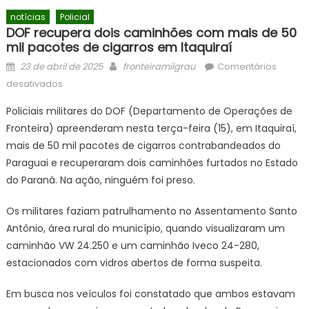
notícias
Policial
DOF recupera dois caminhões com mais de 50
mil pacotes de cigarros em Itaquiraí
Posted
Author
23 de abril de 2025
fronteiramilgrau
Comentários
on
em
desativados
DOF
Policiais militares do DOF (Departamento de Operações de
recupera
Fronteira) apreenderam nesta terça-feira (15), em Itaquiraí,
dois
mais de 50 mil pacotes de cigarros contrabandeados do
caminhões
com
Paraguai e recuperaram dois caminhões furtados no Estado
mais
do Paraná. Na ação, ninguém foi preso.
de
50
Os militares faziam patrulhamento no Assentamento Santo
mil
Antônio, área rural do município, quando visualizaram um
pacotes
caminhão VW 24.250 e um caminhão Iveco 24-280,
de
estacionados com vidros abertos de forma suspeita.
cigarros
em
Em busca nos veículos foi constatado que ambos estavam
Itaquiraí