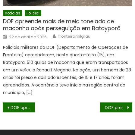
notícias
Policial
DOF apreende mais de meia tonelada de
maconha após perseguição em Batayporã
Author
Posted
fronteiramilgrau
22 de abril de 2026
on
Policiais militares do DOF (Departamento de Operações de
Fronteira) apreenderam, nesta quarta-feira (15), em
Batayporã, 510 quilos de maconha que eram transportados
em um veículo Renault Megane. Na ação, um homem de 28
anos foi preso e dois adolescentes, de 15 e 17 anos, foram
apreendidos. A ocorrência teve início na região central do
município, […]
Navegação
DOF apreende 1,3 tonelada de droga em câmaras frias com destino ao Estado de São Paulo
DOF prende mulher com skunk que seria entregue em Campo Grande
de
Post