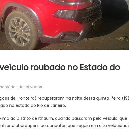
veículo roubado no Estado do
em
entários desativados
DOF
ões de Fronteira) recuperaram na noite desta quinta-feira (19)
recupera
ado no estado do Rio de Janeiro.
em
Ithaum
óximo ao Distrito de Ithaum, quando passaram pelo veículo, que
veículo
ealizar a abordagem ao condutor, que seguia em alta velocidade
roubado