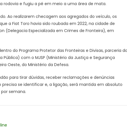
 rodovia e fugiu a pé em meio a uma área de mata.
no
Estado
ado. Ao realizarem checagem aos agregados do veículo, os
do
Rio
 que a Fiat Toro havia sido roubada em 2022, na cidade de
de
on (Delegacia Especializada em Crimes de Fronteira), em
Janeiro
ntro do Programa Protetor das Fronteiras e Divisas, parceria d
ça Pública) com o MJSP (Ministério da Justiça e Segurança
ra Oeste, do Ministério da Defesa.
ão para tirar dúvidas, receber reclamações e denúncias
recisa se identificar e, a ligação, será mantida em absoluto
as por semana.
line