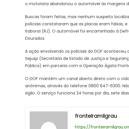
o motorista abandonou o automóvel às margens da
Buscas foram feitas, mas nenhum suspeito localiz
policiais constataram que as placas eram falsas, e
Itaboraí (RJ). O automóvel foi encaminhado à Defr
Dourados.
A ação envolvendo os policiais do DOF aconteceu de
Sejusp (Secretaria de Estado de Justiça e Seguran
Pública) em parceria com a Operação Ágata Frontei
O DOF mantém um canal aberto direto com o cidad
anônimas, através do telefone 0800 647-6300. Não p
sigilo. O serviço funciona 24 horas por dia, sete di
fronteiramilgrau
https://fronteiramilgrau.on