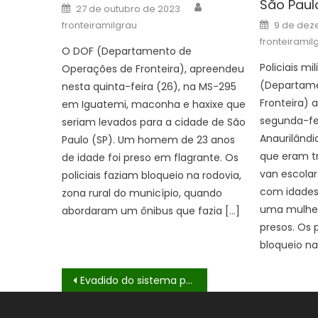
São Paul
Author
Posted
27 de outubro de 2023
on
Posted
fronteiramilgrau
9 de dez
on
fronteiramil
O DOF (Departamento de
Policiais mi
Operações de Fronteira), apreendeu
(Departame
nesta quinta-feira (26), na MS-295
Fronteira)
em Iguatemi, maconha e haxixe que
segunda-fe
seriam levados para a cidade de São
Anaurilândi
Paulo (SP). Um homem de 23 anos
que eram t
de idade foi preso em flagrante. Os
van escolar
policiais faziam bloqueio na rodovia,
com idades
zona rural do município, quando
uma mulher
abordaram um ônibus que fazia […]
presos. Os p
bloqueio na
Navegação
Evadido do sistema prisional é recapturado pelo DOF em Ponta Porã
de