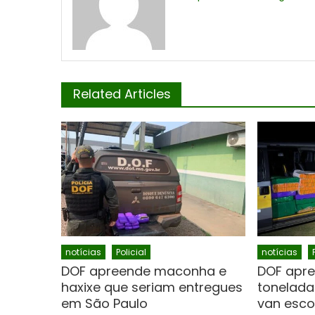
Related Articles
notícias
Policial
notícias
DOF apreende maconha e
DOF apr
haxixe que seriam entregues
tonelad
em São Paulo
van esco