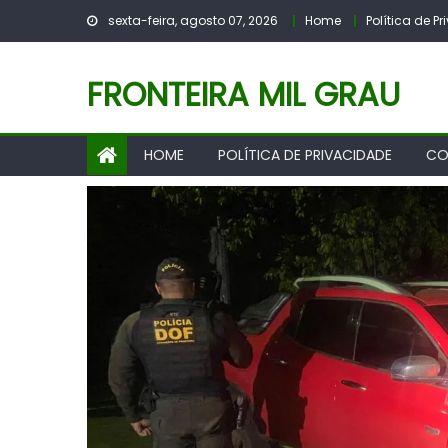
Skip
sexta-feira, agosto 07, 2026
Home
Política de P
to
content
FRONTEIRA MIL GRAU
HOME
POLÍTICA DE PRIVACIDADE
CO