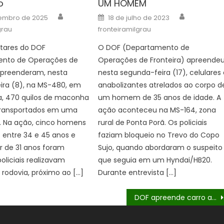
o
UM HOMEM
Author
Author
Posted
embro de 2025
18 de julho de 2023
on
grau
fronteiramilgrau
litares do DOF
O DOF (Departamento de
nto de Operações de
Operações de Fronteira) apreende
 apreenderam, nesta
nesta segunda-feira (17), celulares
ira (8), na MS-480, em
anabolizantes atrelados ao corpo d
a, 470 quilos de maconha
um homem de 35 anos de idade. A
ransportados em uma
ação aconteceu na MS-164, zona
. Na ação, cinco homens
rural de Ponta Porã. Os policiais
 entre 34 e 45 anos e
faziam bloqueio no Trevo do Copo
 de 31 anos foram
Sujo, quando abordaram o suspeito
oliciais realizavam
que seguia em um Hyndai/HB20.
 rodovia, próximo ao […]
Durante entrevista […]
DOF apreende carro abarrotado com cigarros contrabandeados do Paraguai