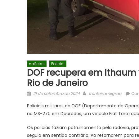
notícias
Policial
DOF recupera em Ithaum 
Rio de Janeiro
Posted
Author
21 de setembro de 2024
fronteiramilgrau
Com
on
Policiais militares do DOF (Departamento de Operaç
na MS-270 em Dourados, um veículo Fiat Toro roub
Os policias faziam patrulhamento pela rodovia, pr
seguia em sentido contrário. Ao retornarem para r