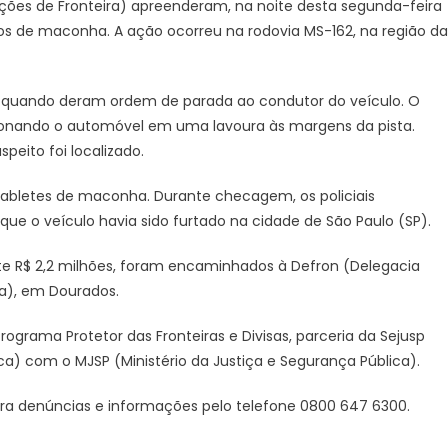
ções de Fronteira) apreenderam, na noite desta segunda-feira
recupera
os de maconha. A ação ocorreu na rodovia MS-162, na região da
veículo
e
apreende
via quando deram ordem de parada ao condutor do veículo. O
mais
onando o automóvel em uma lavoura às margens da pista.
de
1
eito foi localizado.
tonelada
de
 tabletes de maconha. Durante checagem, os policiais
maconha
ue o veículo havia sido furtado na cidade de São Paulo (SP).
em
Dourados
e R$ 2,2 milhões, foram encaminhados à Defron (Delegacia
ra), em Dourados.
rograma Protetor das Fronteiras e Divisas, parceria da Sejusp
ca) com o MJSP (Ministério da Justiça e Segurança Pública).
a denúncias e informações pelo telefone 0800 647 6300.