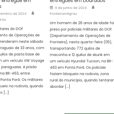
a entregue em
entregues em Dourados
s
Author
Posted
9 de junho de 2024
on
Author
vembro de 2024
fronteiramilgrau
grau
Um homem de 26 anos de idade fo
litares do DOF
preso por policiais militares do DOF
nto de Operações de
(Departamento de Operações de
 prenderam neste sábado
Fronteira), nesta quarta-feira (05),
araguaio de 33 anos, com
transportando 772 quilos de
uilos de pasta base de
maconha e 12 quilos de skunk em
m um veículo VW Voyage
um veículo Hyundai Tucson, na BR-
paraguaias. A prisão
463 em Ponta Porã. Os policiais
na BR-463, entre
faziam bloqueio na rodovia, zona
Ponta Porã. Os militares
rural do município, quando tentar
ueio na rodovia, quando
abordar […]
o […]