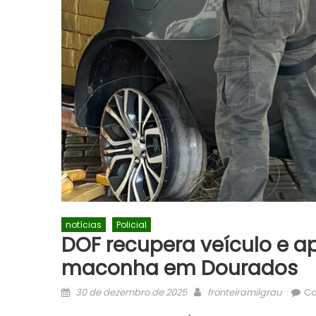
notícias
Policial
DOF recupera veículo e a
maconha em Dourados
Posted
Author
30 de dezembro de 2025
fronteiramilgrau
Co
on