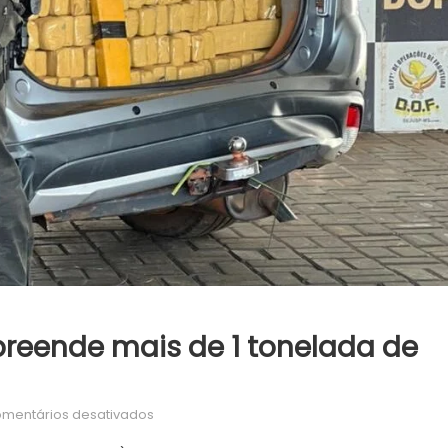
preende mais de 1 tonelada de
em
mentários desativados
DOF