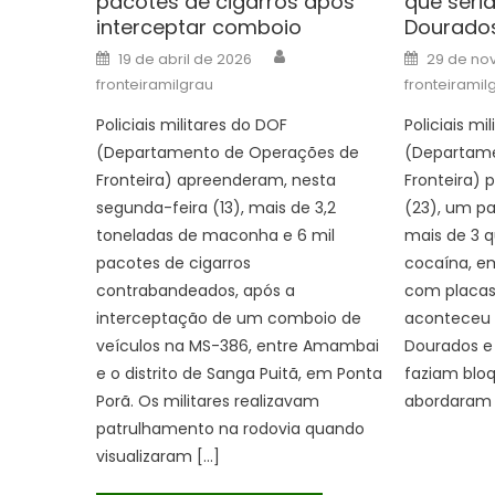
pacotes de cigarros após
que seri
interceptar comboio
Dourado
Author
Posted
Posted
19 de abril de 2026
29 de no
on
on
fronteiramilgrau
fronteiramil
Policiais militares do DOF
Policiais mi
(Departamento de Operações de
(Departame
Fronteira) apreenderam, nesta
Fronteira)
segunda-feira (13), mais de 3,2
(23), um p
toneladas de maconha e 6 mil
mais de 3 q
pacotes de cigarros
cocaína, e
contrabandeados, após a
com placas 
interceptação de um comboio de
aconteceu 
veículos na MS-386, entre Amambai
Dourados e 
e o distrito de Sanga Puitã, em Ponta
faziam bloq
Porã. Os militares realizavam
abordaram 
patrulhamento na rodovia quando
visualizaram […]