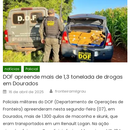
notícias
Policial
DOF apreende mais de 1,3 tonelada de drogas
em Dourados
Author
Posted
fronteiramilgrau
16 de abril de 2025
on
Policiais militares do DOF (Departamento de Operações de
Fronteira) apreenderam nesta segunda-feira (07), em
Dourados, mais de 1.300 quilos de maconha e skunk, que
eram transportados em um Renault Logan. Na ação