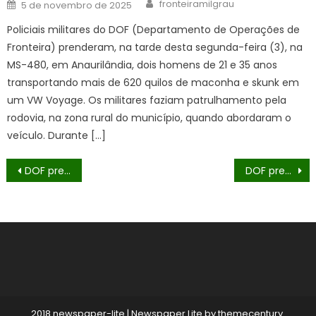
Author
Posted
fronteiramilgrau
5 de novembro de 2025
on
Policiais militares do DOF (Departamento de Operações de
Fronteira) prenderam, na tarde desta segunda-feira (3), na
MS-480, em Anaurilândia, dois homens de 21 e 35 anos
transportando mais de 620 quilos de maconha e skunk em
um VW Voyage. Os militares faziam patrulhamento pela
rodovia, na zona rural do município, quando abordaram o
veículo. Durante […]
Navegação
DOF prende homem com 166 quilos de droga em Naviraí
DOF prende homem com revólver em Nioaque
de
Post
2018 newspaper-lite
|
Newspaper Lite by
themecentury
.