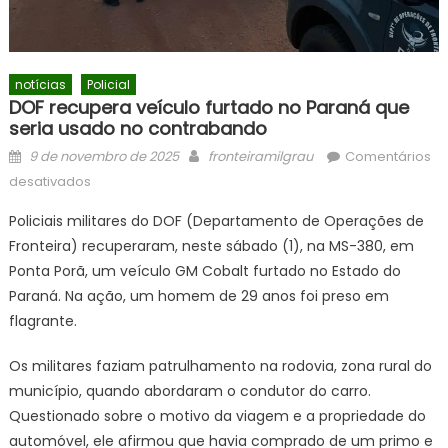
notícias
Policial
DOF recupera veículo furtado no Paraná que
seria usado no contrabando
Posted
Author
9 de novembro de 2025
fronteiramilgrau
Comentários
on
em
desativados
DOF
Policiais militares do DOF (Departamento de Operações de
recupera
Fronteira) recuperaram, neste sábado (1), na MS-380, em
veículo
Ponta Porã, um veículo GM Cobalt furtado no Estado do
furtado
no
Paraná. Na ação, um homem de 29 anos foi preso em
Paraná
flagrante.
que
seria
Os militares faziam patrulhamento na rodovia, zona rural do
usado
município, quando abordaram o condutor do carro.
no
Questionado sobre o motivo da viagem e a propriedade do
contrabando
automóvel, ele afirmou que havia comprado de um primo e