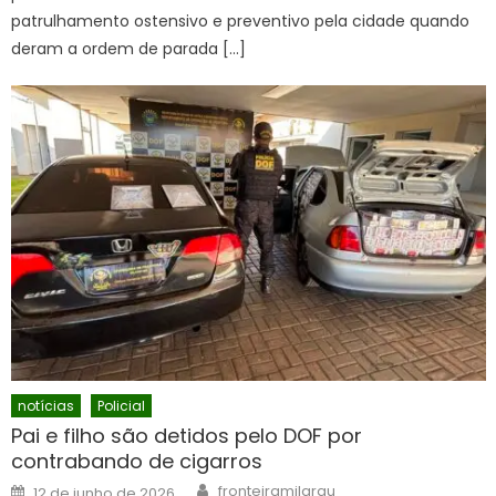
patrulhamento ostensivo e preventivo pela cidade quando
deram a ordem de parada […]
notícias
Policial
Pai e filho são detidos pelo DOF por
contrabando de cigarros
Author
Posted
fronteiramilgrau
12 de junho de 2026