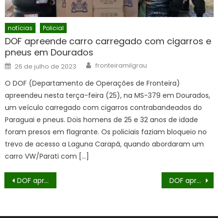
notícias
Policial
DOF apreende carro carregado com cigarros e
pneus em Dourados
Author
Posted
fronteiramilgrau
26 de julho de 2023
on
O DOF (Departamento de Operações de Fronteira)
apreendeu nesta terça-feira (25), na MS-379 em Dourados,
um veículo carregado com cigarros contrabandeados do
Paraguai e pneus. Dois homens de 25 e 32 anos de idade
foram presos em flagrante. Os policiais faziam bloqueio no
trevo de acesso a Laguna Carapã, quando abordaram um
carro VW/Parati com […]
Navegação
DOF apreende droga avaliada em mais de meio milhão de reais que seguia para São Paulo
DOF apreende carro abarrotado com materiais contrabandeados avaliados em mais de R$ 440 mil
de