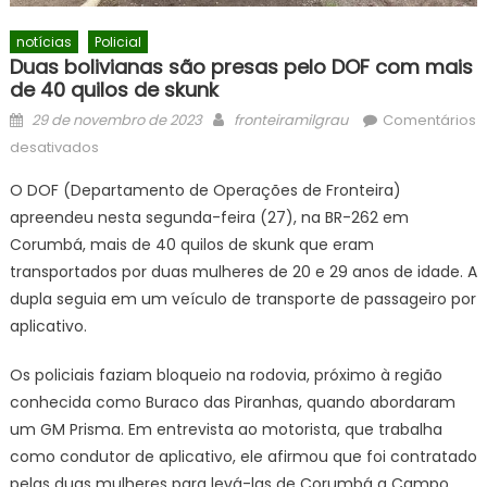
notícias
Policial
Duas bolivianas são presas pelo DOF com mais
de 40 quilos de skunk
Posted
Author
29 de novembro de 2023
fronteiramilgrau
Comentários
on
em
desativados
Duas
O DOF (Departamento de Operações de Fronteira)
bolivianas
apreendeu nesta segunda-feira (27), na BR-262 em
são
Corumbá, mais de 40 quilos de skunk que eram
presas
pelo
transportados por duas mulheres de 20 e 29 anos de idade. A
DOF
dupla seguia em um veículo de transporte de passageiro por
com
aplicativo.
mais
de
Os policiais faziam bloqueio na rodovia, próximo à região
40
conhecida como Buraco das Piranhas, quando abordaram
quilos
um GM Prisma. Em entrevista ao motorista, que trabalha
de
como condutor de aplicativo, ele afirmou que foi contratado
skunk
pelas duas mulheres para levá-las de Corumbá a Campo