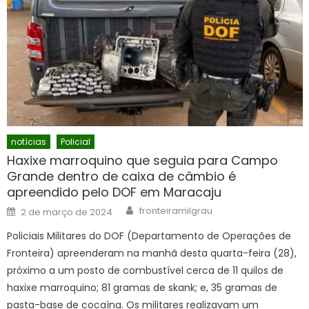
notícias
Policial
Haxixe marroquino que seguia para Campo
Grande dentro de caixa de câmbio é
apreendido pelo DOF em Maracaju
Author
Posted
fronteiramilgrau
2 de março de 2024
on
Policiais Militares do DOF (Departamento de Operações de
Fronteira) apreenderam na manhã desta quarta-feira (28),
próximo a um posto de combustível cerca de 11 quilos de
haxixe marroquino; 81 gramas de skank; e, 35 gramas de
pasta-base de cocaína. Os militares realizavam um