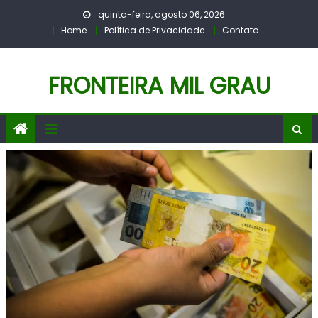
Skip
quinta-feira, agosto 06, 2026
to
Home
Política de Privacidade
Contato
content
FRONTEIRA MIL GRAU