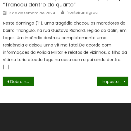
“Trancou dentro do quarto”
Author
Posted
fronteiramilgrau
2 de dezembro de 2024
on
Neste domingo (1º), uma tragédia chocou os moradores do
bairro Triângulo, na rua Gustavo Richard, região do Golin, em
Lages. Um incêndio destruiu completamente uma
residência e deixou uma vítima fatal.De acordo com
informações da Polícia Militar e relatos de vizinhos, o filho da
vítima teria ateado fogo na casa com o pai ainda dentro.
[…]
Navegação
Dobra número de veículos recuperados pelo DOF no primeiro semestre do ano
Imposto sobre produtos prejudiciais à saúde está previsto na reforma
de
Post