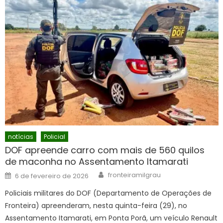
notícias
Policial
DOF apreende carro com mais de 560 quilos
de maconha no Assentamento Itamarati
Author
Posted
fronteiramilgrau
6 de fevereiro de 2026
on
Policiais militares do DOF (Departamento de Operações de
Fronteira) apreenderam, nesta quinta-feira (29), no
Assentamento Itamarati, em Ponta Porã, um veículo Renault