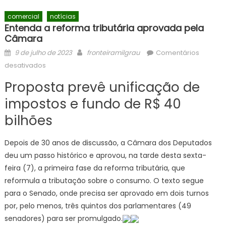
comercial
notícias
Entenda a reforma tributária aprovada pela
Câmara
Posted
Author
9 de julho de 2023
fronteiramilgrau
Comentários
on
em
desativados
Entenda
Proposta prevê unificação de
a
reforma
impostos e fundo de R$ 40
tributária
bilhões
aprovada
pela
Depois de 30 anos de discussão, a Câmara dos Deputados
Câmara
deu um passo histórico e aprovou, na tarde desta sexta-
feira (7), a primeira fase da reforma tributária, que
reformula a tributação sobre o consumo. O texto segue
para o Senado, onde precisa ser aprovado em dois turnos
por, pelo menos, três quintos dos parlamentares (49
senadores) para ser promulgado.