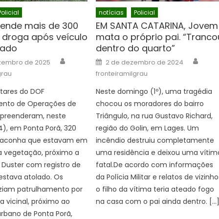
Policial
notícias
Policial
ende mais de 300
EM SANTA CATARINA, Jovem
e droga após veículo
mata o próprio pai. “Tranco
lado
dentro do quarto”
Author
Autho
Posted
zembro de 2025
2 de dezembro de 2024
on
grau
fronteiramilgrau
litares do DOF
Neste domingo (1º), uma tragédia
nto de Operações de
chocou os moradores do bairro
 apreenderam, neste
Triângulo, na rua Gustavo Richard,
), em Ponta Porã, 320
região do Golin, em Lages. Um
maconha que estavam em
incêndio destruiu completamente
 vegetação, próximo a
uma residência e deixou uma vítim
 Duster com registro de
fatal.De acordo com informações
estava atolado. Os
da Polícia Militar e relatos de vizinho
aziam patrulhamento por
o filho da vítima teria ateado fogo
 vicinal, próximo ao
na casa com o pai ainda dentro. […
rbano de Ponta Porã,