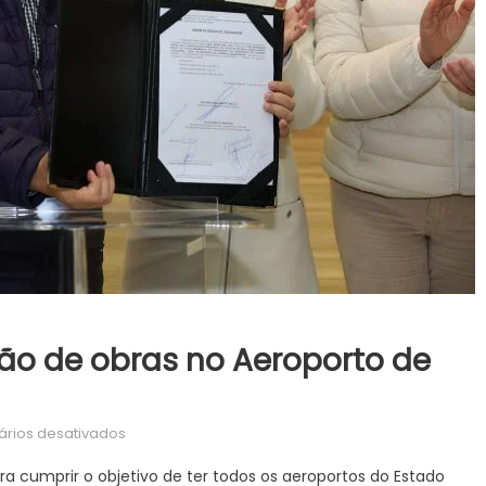
ão de obras no Aeroporto de
em
rios desativados
Governo
 cumprir o objetivo de ter todos os aeroportos do Estado
autoriza