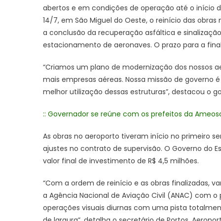
abertos e em condições de operação até o início d
14/7, em São Miguel do Oeste, o reinício das obras
a conclusão da recuperação asfáltica e sinalizaçã
estacionamento de aeronaves. O prazo para a final
“Criamos um plano de modernização dos nossos aero
mais empresas aéreas. Nossa missão de governo é 
melhor utilização dessas estruturas”, destacou o g
:: Governador se reúne com os prefeitos da Ameosc
As obras no aeroporto tiveram início no primeiro 
ajustes no contrato de supervisão. O Governo do Es
valor final de investimento de R$ 4,5 milhões.
“Com a ordem de reinício e as obras finalizadas, v
a Agência Nacional de Aviação Civil (ANAC) com o 
operações visuais diurnas com uma pista totalme
de largura”, detalha o secretário de Portos, Aeropor