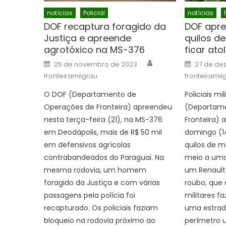
notícias
Policial
notícias
DOF recaptura foragido da
DOF apre
Justiça e apreende
quilos d
agrotóxico na MS-376
ficar ato
Author
Posted
Posted
25 de novembro de 2023
27 de de
on
on
fronteiramilgrau
fronteiramil
O DOF (Departamento de
Policiais mi
Operações de Fronteira) apreendeu
(Departame
nesta terça-feira (21), na MS-376
Fronteira)
em Deodápolis, mais de R$ 50 mil
domingo (14
em defensivos agrícolas
quilos de 
contrabandeados do Paraguai. Na
meio a uma
mesma rodovia, um homem
um Renault
foragido da Justiça e com várias
roubo, que 
passagens pela polícia foi
militares f
recapturado. Os policiais faziam
uma estrada
bloqueio na rodovia próximo ao
perímetro u