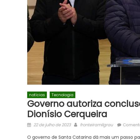
notícias
Tecnologia
Governo autoriza conclus
Dionísio Cerqueira
Posted
Author
22 de julho de 2023
fronteiramilgrau
Comentá
on
O governo de Santa Catarina dá mais um passo para