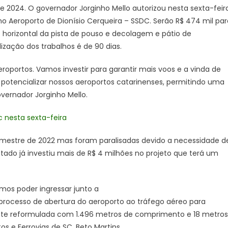
e 2024. O governador Jorginho Mello autorizou nesta sexta-feira
conclusão
 no Aeroporto de Dionísio Cerqueira – SSDC. Serão R$ 474 mil par
de
obras
o horizontal da pista de pouso e decolagem e pátio de
no
ização dos trabalhos é de 90 dias.
Aeroporto
de
portos. Vamos investir para garantir mais voos e a vinda de
Dionísio
potencializar nossos aeroportos catarinenses, permitindo uma
Cerqueira
overnador Jorginho Mello.
 nesta sexta-feira
semestre de 2022 mas foram paralisadas devido a necessidade d
tado já investiu mais de R$ 4 milhões no projeto que terá um
amos poder ingressar junto a
processo de abertura do aeroporto ao tráfego aéreo para
nte reformulada com 1.496 metros de comprimento e 18 metros
tos e Ferrovias de SC, Beto Martins.