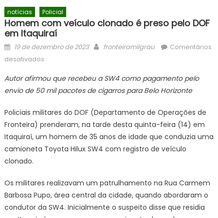
notícias
Policial
Homem com veículo clonado é preso pelo DOF
em Itaquiraí
Posted
Author
19 de dezembro de 2023
fronteiramilgrau
Comentários
on
em
desativados
Homem
Autor afirmou que recebeu a SW4 como pagamento pelo
com
envio de 50 mil pacotes de cigarros para Belo Horizonte
veículo
clonado
Policiais militares do DOF (Departamento de Operações de
é
Fronteira) prenderam, na tarde desta quinta-feira (14) em
preso
Itaquiraí, um homem de 35 anos de idade que conduzia uma
pelo
DOF
camioneta Toyota Hilux SW4 com registro de veículo
em
clonado.
Itaquiraí
Os militares realizavam um patrulhamento na Rua Carmem
Barbosa Pupo, área central da cidade, quando abordaram o
condutor da SW4. Inicialmente o suspeito disse que residia