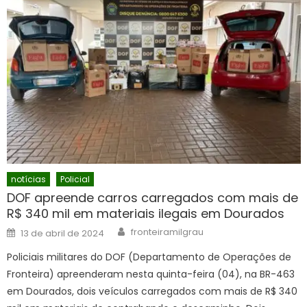
notícias
Policial
DOF apreende carros carregados com mais de
R$ 340 mil em materiais ilegais em Dourados
Author
Posted
fronteiramilgrau
13 de abril de 2024
on
Policiais militares do DOF (Departamento de Operações de
Fronteira) apreenderam nesta quinta-feira (04), na BR-463
em Dourados, dois veículos carregados com mais de R$ 340