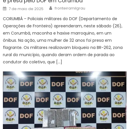
é presa pelo DOF em Corumbá
Author
Posted
fronteiramilgrau
7 de maio de 2025
on
CORUMBÁ – Policiais militares do DOF (Departamento de
Operações de Fronteira) apreenderam, neste sábado (26),
em Corumbá, maconha e haxixe marroquino, em um
ônibus. Na ação, uma mulher de 32 anos foi presa em
flagrante. Os militares realizavam bloqueio na BR-262, zona
rural do município, quando deram ordem de parada ao
condutor do coletivo, que […]