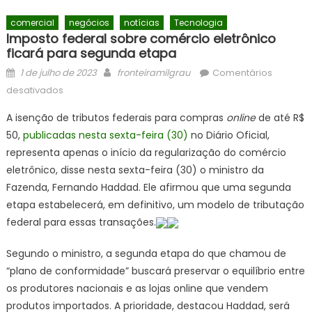
comercial
negócios
notícias
Tecnologia
Imposto federal sobre comércio eletrônico
ficará para segunda etapa
Posted
Author
1 de julho de 2023
fronteiramilgrau
Comentários
on
em
desativados
Imposto
A isenção de tributos federais para compras
online
de até R$
federal
50,
publicadas nesta sexta-feira (30)
no Diário Oficial,
sobre
representa apenas o início da regularização do comércio
comércio
eletrônico
eletrônico, disse nesta sexta-feira (30) o ministro da
ficará
Fazenda, Fernando Haddad. Ele afirmou que uma segunda
para
etapa estabelecerá, em definitivo, um modelo de tributação
segunda
federal para essas transações.
etapa
Segundo o ministro, a segunda etapa do que chamou de
“plano de conformidade” buscará preservar o equilíbrio entre
os produtores nacionais e as lojas online que vendem
produtos importados. A prioridade, destacou Haddad, será