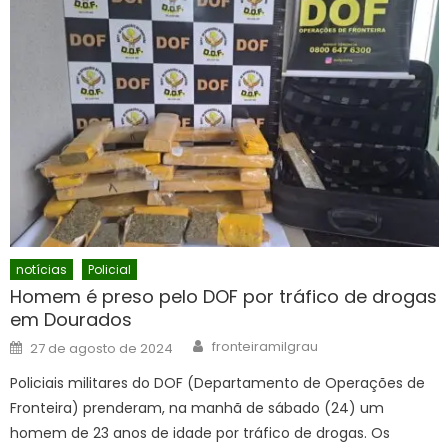
notícias
Policial
Homem é preso pelo DOF por tráfico de drogas
em Dourados
Author
Posted
fronteiramilgrau
27 de agosto de 2024
on
Policiais militares do DOF (Departamento de Operações de
Fronteira) prenderam, na manhã de sábado (24) um
homem de 23 anos de idade por tráfico de drogas. Os