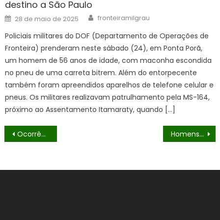
destino a São Paulo
Author
Posted
fronteiramilgrau
28 de maio de 2025
on
Policiais militares do DOF (Departamento de Operações de
Fronteira) prenderam neste sábado (24), em Ponta Porã,
um homem de 56 anos de idade, com maconha escondida
no pneu de uma carreta bitrem. Além do entorpecente
também foram apreendidos aparelhos de telefone celular e
pneus. Os militares realizavam patrulhamento pela MS-164,
próximo ao Assentamento Itamaraty, quando […]
Navegação
Ocorrência Defron
Homens que seguiam com pasta base de cocaína para o Mato Grosso são presos pelo DOF em Corumbá
de
Post