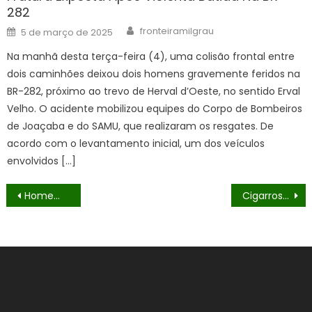
282
Author
Posted
fronteiramilgrau
5 de março de 2025
on
Na manhã desta terça-feira (4), uma colisão frontal entre
dois caminhões deixou dois homens gravemente feridos na
BR-282, próximo ao trevo de Herval d’Oeste, no sentido Erval
Velho. O acidente mobilizou equipes do Corpo de Bombeiros
de Joaçaba e do SAMU, que realizaram os resgates. De
acordo com o levantamento inicial, um dos veículos
envolvidos […]
Navegação
Homem com mandado de prisão em aberto é preso pelo DOF
Cigarros ilegais que seguiam para São Paulo em carreta são apreendidos pelo DOF em Anaurilândia
de
Post