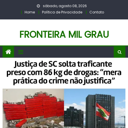
Skip
sábado, agosto 08, 2026
to
Home
Política de Privacidade
Contato
content
FRONTEIRA MIL GRAU