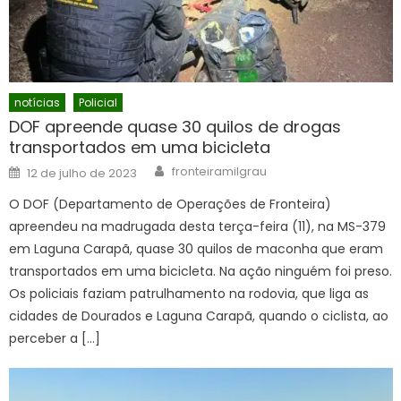
notícias
Policial
DOF apreende quase 30 quilos de drogas
transportados em uma bicicleta
Author
Posted
fronteiramilgrau
12 de julho de 2023
on
O DOF (Departamento de Operações de Fronteira)
apreendeu na madrugada desta terça-feira (11), na MS-379
em Laguna Carapã, quase 30 quilos de maconha que eram
transportados em uma bicicleta. Na ação ninguém foi preso.
Os policiais faziam patrulhamento na rodovia, que liga as
cidades de Dourados e Laguna Carapã, quando o ciclista, ao
perceber a […]