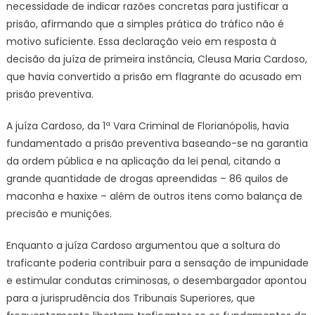
kg
necessidade de indicar razões concretas para justificar a
de
prisão, afirmando que a simples prática do tráfico não é
drogas:
motivo suficiente. Essa declaração veio em resposta à
“mera
decisão da juíza de primeira instância, Cleusa Maria Cardoso,
prática
que havia convertido a prisão em flagrante do acusado em
do
prisão preventiva.
crime
não
A juíza Cardoso, da 1ª Vara Criminal de Florianópolis, havia
justifica”
fundamentado a prisão preventiva baseando-se na garantia
da ordem pública e na aplicação da lei penal, citando a
grande quantidade de drogas apreendidas – 86 quilos de
maconha e haxixe – além de outros itens como balança de
precisão e munições.
Enquanto a juíza Cardoso argumentou que a soltura do
traficante poderia contribuir para a sensação de impunidade
e estimular condutas criminosas, o desembargador apontou
para a jurisprudência dos Tribunais Superiores, que