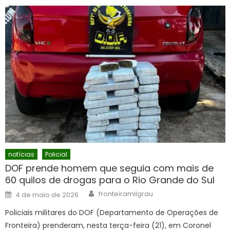
notícias
Policial
DOF prende homem que seguia com mais de
60 quilos de drogas para o Rio Grande do Sul
Author
Posted
fronteiramilgrau
4 de maio de 2026
on
Policiais militares do DOF (Departamento de Operações de
Fronteira) prenderam, nesta terça-feira (21), em Coronel