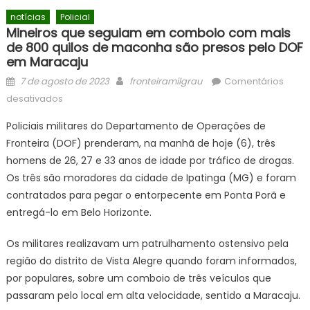
notícias
Policial
Mineiros que seguiam em comboio com mais
de 800 quilos de maconha são presos pelo DOF
em Maracaju
Posted
Author
7 de agosto de 2023
fronteiramilgrau
Comentários
on
em
desativados
Mineiros
Policiais militares do Departamento de Operações de
que
Fronteira (DOF) prenderam, na manhã de hoje (6), três
seguiam
homens de 26, 27 e 33 anos de idade por tráfico de drogas.
em
comboio
Os três são moradores da cidade de Ipatinga (MG) e foram
com
contratados para pegar o entorpecente em Ponta Porã e
mais
entregá-lo em Belo Horizonte.
de
800
Os militares realizavam um patrulhamento ostensivo pela
quilos
região do distrito de Vista Alegre quando foram informados,
de
por populares, sobre um comboio de três veículos que
maconha
passaram pelo local em alta velocidade, sentido a Maracaju.
são