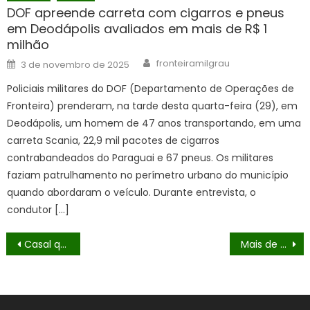
DOF apreende carreta com cigarros e pneus
em Deodápolis avaliados em mais de R$ 1
milhão
Author
Posted
fronteiramilgrau
3 de novembro de 2025
on
Policiais militares do DOF (Departamento de Operações de
Fronteira) prenderam, na tarde desta quarta-feira (29), em
Deodápolis, um homem de 47 anos transportando, em uma
carreta Scania, 22,9 mil pacotes de cigarros
contrabandeados do Paraguai e 67 pneus. Os militares
faziam patrulhamento no perímetro urbano do município
quando abordaram o veículo. Durante entrevista, o
condutor […]
Navegação
Casal que seguia com pasta base de cocaína para Campo Grande é preso pelo DOF em Maracaju
Mais de 800 quilos de maconha são encontrados pelo DOF em mata no município de Ponta Porã e veículos são apreendidos
de
Post