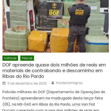
notícias
Policial
DOF apreende quase dois milhões de reais em
materiais de contrabando e descaminho em
Ribas do Rio Pardo
Author
Posted
fronteiramilgrau
11 de dezembro de 2023
on
Policiais militares do DOF (Departamento de Operações de
Fronteira) apreenderam na madrugada desta terça-feira
(05), na MS-040 em Ribas do Rio Pardo, uma Van Fiat
Ducato carregada com quase dois milhões de reais em