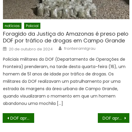
notícias
Policial
Foragido da Justiça do Amazonas é preso pelo
DOF por tráfico de drogas em Campo Grande
Author
Posted
fronteiramilgrau
20 de outubro de 2024
on
Policiais militares do DOF (Departamento de Operações de
Fronteira) prenderam, na tarde desta quarta-feira (16), um
homem de 51 anos de idade por tráfico de drogas. Os
militares do DOF realizavam um patrulhamento por uma
estrada às margens da área urbana de Campo Grande,
quando visualizaram o momento em que um homem
abandonou uma mochila […]
Navegação
DOF apreende mais de 2,1 toneladas de drogas que seriam entregues em Dourados
DOF apreende mais de 500 quilos de drogas em carro furtado no Rio Grande do Sul
de