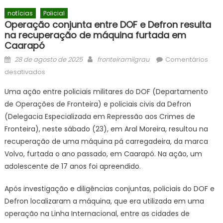
notícias
Policial
Operação conjunta entre DOF e Defron resulta
na recuperação de máquina furtada em
Caarapó
Posted
Author
28 de agosto de 2025
fronteiramilgrau
Comentários
on
em
desativados
Operação
Uma ação entre policiais militares do DOF (Departamento
conjunta
de Operações de Fronteira) e policiais civis da Defron
entre
(Delegacia Especializada em Repressão aos Crimes de
DOF
e
Fronteira), neste sábado (23), em Aral Moreira, resultou na
Defron
recuperação de uma máquina pá carregadeira, da marca
resulta
Volvo, furtada o ano passado, em Caarapó. Na ação, um
na
adolescente de 17 anos foi apreendido.
recuperação
de
Após investigação e diligências conjuntas, policiais do DOF e
máquina
Defron localizaram a máquina, que era utilizada em uma
furtada
operação na Linha Internacional, entre as cidades de
em