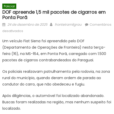
Policial
DOF apreende 1,5 mil pacotes de cigarros em
Ponta Porã
Posted
Author
24 de dezembro de 2025
fronteiramilgrau
Comentários
on
em
desativados
DOF
Um veículo Fiat Siena foi apreendido pelo DOF
apreende
(Departamento de Operações de Fronteira) nesta terça-
1,5
feira (16), na MS-164, em Ponta Porã, carregado com 1.500
mil
pacotes
pacotes de cigarros contrabandeados do Paraguai.
de
Os policiais realizavam patrulhamento pela rodovia, na zona
cigarros
em
rural do município, quando deram ordem de parada ao
Ponta
condutor do carro, que não obedeceu e fugiu.
Porã
Após diligências, o automóvel foi localizado abandonado.
Buscas foram realizadas na região, mas nenhum suspeito foi
localizado.