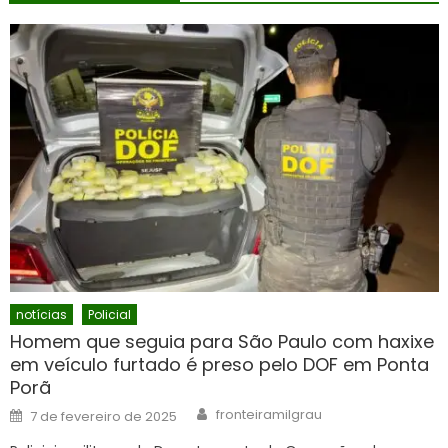
notícias
Policial
Homem que seguia para São Paulo com haxixe
em veículo furtado é preso pelo DOF em Ponta
Porã
Author
Posted
fronteiramilgrau
7 de fevereiro de 2025
on