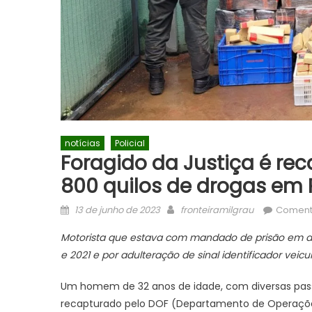
notícias
Policial
Foragido da Justiça é re
800 quilos de drogas em 
Posted
Author
13 de junho de 2023
fronteiramilgrau
Coment
on
Motorista que estava com mandado de prisão em abe
e 2021 e por adulteração de sinal identificador veicu
Um homem de 32 anos de idade, com diversas passag
recapturado pelo DOF (Departamento de Operações