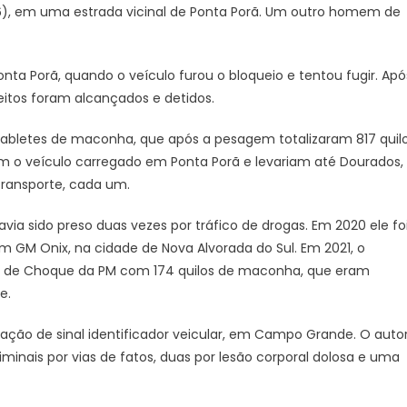
), em uma estrada vicinal de Ponta Porã. Um outro homem de
DOF
com
mais
de
onta Porã, quando o veículo furou o bloqueio e tentou fugir. Apó
800
tos foram alcançados e detidos.
quilos
de
 tabletes de maconha, que após a pesagem totalizaram 817 quil
drogas
m o veículo carregado em Ponta Porã e levariam até Dourados,
em
 transporte, cada um.
Ponta
Porã
 sido preso duas vezes por tráfico de drogas. Em 2020 ele fo
 GM Onix, na cidade de Nova Alvorada do Sul. Em 2021, o
hão de Choque da PM com 174 quilos de maconha, que eram
e.
ração de sinal identificador veicular, em Campo Grande. O auto
iminais por vias de fatos, duas por lesão corporal dolosa e uma