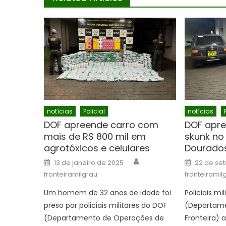
notícias
Policial
notícias
DOF apreende carro com
DOF apre
mais de R$ 800 mil em
skunk no
agrotóxicos e celulares
Dourado
Author
Posted
Posted
13 de janeiro de 2025
22 de se
on
on
fronteiramilgrau
fronteiramil
Um homem de 32 anos de idade foi
Policiais mi
preso por policiais militares do DOF
(Departame
(Departamento de Operações de
Fronteira)