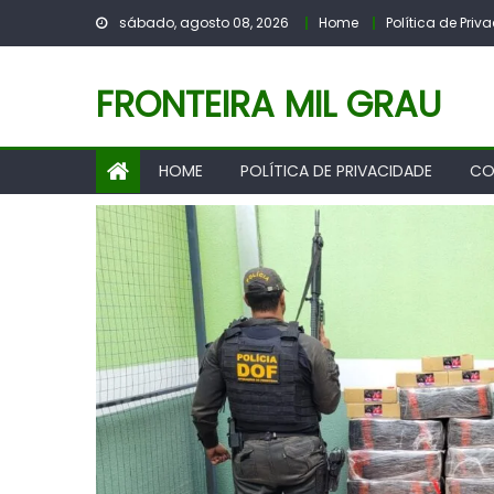
Skip
sábado, agosto 08, 2026
Home
Política de Pri
to
content
FRONTEIRA MIL GRAU
HOME
POLÍTICA DE PRIVACIDADE
CO