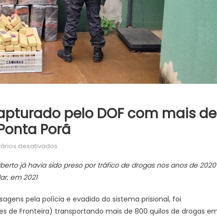
capturado pelo DOF com mais de
Ponta Porã
em
ários desativados
Foragido
rto já havia sido preso por tráfico de drogas nos anos de 2020
da
lar, em 2021
Justiça
é
ens pela polícia e evadido do sistema prisional, foi
recapturado
 de Fronteira) transportando mais de 800 quilos de drogas e
pelo