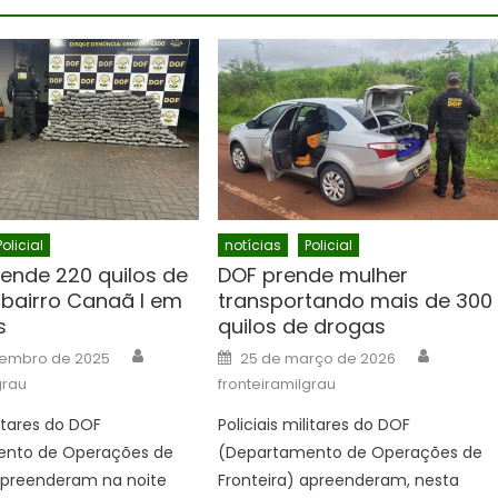
Policial
notícias
Policial
ende 220 quilos de
DOF prende mulher
 bairro Canaã I em
transportando mais de 300
s
quilos de drogas
Author
Author
Posted
tembro de 2025
25 de março de 2026
on
grau
fronteiramilgrau
litares do DOF
Policiais militares do DOF
nto de Operações de
(Departamento de Operações de
 apreenderam na noite
Fronteira) apreenderam, nesta