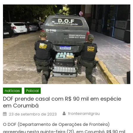
notícias
Policial
DOF prende casal com R$ 90 mil em espécie
em Corumbá
Author
Posted
fronteiramilgrau
23 de setembro de 2023
on
O DOF (Departamento de Operações de Fronteira)
apreendeu nesta quinta-feira (21), em Corumbá, R$ 90 mil