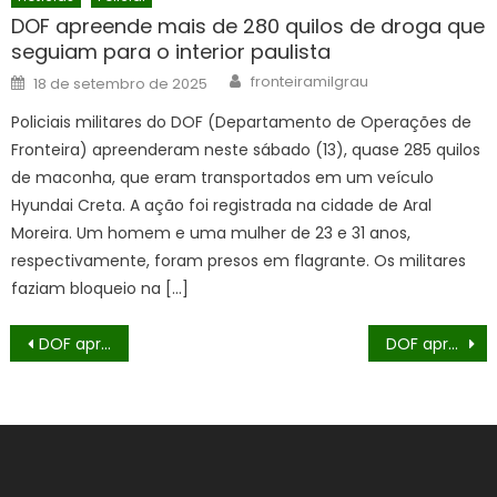
DOF apreende mais de 280 quilos de droga que
seguiam para o interior paulista
Author
Posted
fronteiramilgrau
18 de setembro de 2025
on
Policiais militares do DOF (Departamento de Operações de
Fronteira) apreenderam neste sábado (13), quase 285 quilos
de maconha, que eram transportados em um veículo
Hyundai Creta. A ação foi registrada na cidade de Aral
Moreira. Um homem e uma mulher de 23 e 31 anos,
respectivamente, foram presos em flagrante. Os militares
faziam bloqueio na […]
Navegação
DOF apreende três carros carregados com mais de R$ 440 mil em materiais de origem paraguaia
DOF apreende carreta com cigarros e pneus em Deodápolis avaliados em mais de R$ 1 milhão
de
Post