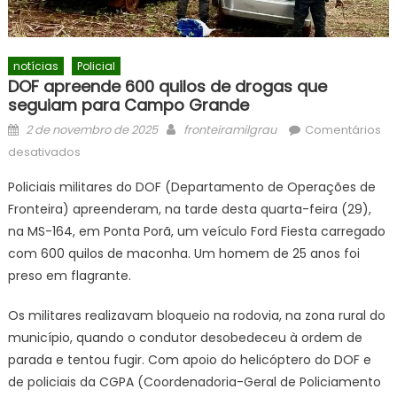
notícias
Policial
DOF apreende 600 quilos de drogas que
seguiam para Campo Grande
Posted
Author
2 de novembro de 2025
fronteiramilgrau
Comentários
on
em
desativados
DOF
Policiais militares do DOF (Departamento de Operações de
apreende
Fronteira) apreenderam, na tarde desta quarta-feira (29),
600
na MS-164, em Ponta Porã, um veículo Ford Fiesta carregado
quilos
de
com 600 quilos de maconha. Um homem de 25 anos foi
drogas
preso em flagrante.
que
seguiam
Os militares realizavam bloqueio na rodovia, na zona rural do
para
município, quando o condutor desobedeceu à ordem de
Campo
parada e tentou fugir. Com apoio do helicóptero do DOF e
Grande
de policiais da CGPA (Coordenadoria-Geral de Policiamento