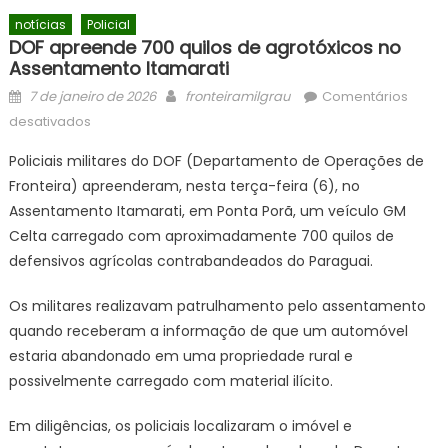
notícias
Policial
DOF apreende 700 quilos de agrotóxicos no
Assentamento Itamarati
Posted
Author
7 de janeiro de 2026
fronteiramilgrau
Comentários
on
em
desativados
DOF
Policiais militares do DOF (Departamento de Operações de
apreende
Fronteira) apreenderam, nesta terça-feira (6), no
700
Assentamento Itamarati, em Ponta Porã, um veículo GM
quilos
de
Celta carregado com aproximadamente 700 quilos de
agrotóxicos
defensivos agrícolas contrabandeados do Paraguai.
no
Assentamento
Os militares realizavam patrulhamento pelo assentamento
Itamarati
quando receberam a informação de que um automóvel
estaria abandonado em uma propriedade rural e
possivelmente carregado com material ilícito.
Em diligências, os policiais localizaram o imóvel e