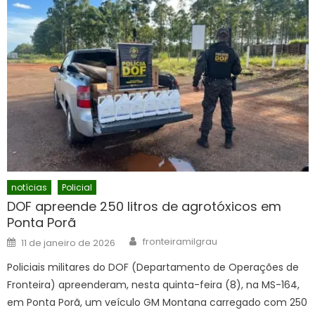
notícias
Policial
DOF apreende 250 litros de agrotóxicos em
Ponta Porã
Author
Posted
fronteiramilgrau
11 de janeiro de 2026
on
Policiais militares do DOF (Departamento de Operações de
Fronteira) apreenderam, nesta quinta-feira (8), na MS-164,
em Ponta Porã, um veículo GM Montana carregado com 250