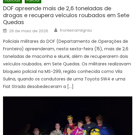
notícias
Policial
DOF apreende mais de 2,6 toneladas de
drogas e recupera veículos roubados em Sete
Quedas
Author
Posted
fronteiramilgrau
26 de maio de 2026
on
Policiais militares do DOF (Departamento de Operações de
Fronteira) apreenderam, nesta sexta-feira (15), mais de 2,6
toneladas de maconha e skunk, além de recuperarem dois
veículos roubados, em Sete Quedas. Os militares realizavam
bloqueio policial na MS-299, região conhecida como Vila
Sulina, quando os condutores de uma Toyota SW4 e uma
Fiat Strada desobedeceram a […]