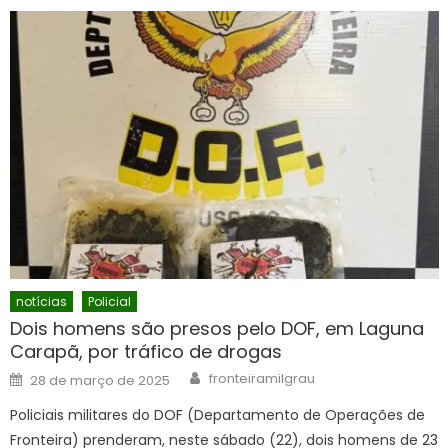
notícias
Policial
Dois homens são presos pelo DOF, em Laguna
Carapã, por tráfico de drogas
Author
Posted
fronteiramilgrau
28 de março de 2025
on
Policiais militares do DOF (Departamento de Operações de
Fronteira) prenderam, neste sábado (22), dois homens de 23