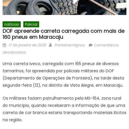
notícias
Policial
DOF apreende carreta carregada com mais de
160 pneus em Maracaju
Posted
Author
17 de janeiro de 2026
fronteiramilgrau
Comentários
on
em
desativados
DOF
Uma carreta Iveco, carregada com 165 pneus de diversos
apreende
tamanhos, foi apreendida por policiais militares do DOF
carreta
(Departamento de Operações de Fronteira), na tarde desta
carregada
com
segunda-feira (12), no distrito de Vista Alegre, em Maracaju.
mais
Os militares faziam patrulhamento pela MS-164, zona rural
de
160
do município, quando receberam a informação de que uma
pneus
carreta de cor branca estaria transportando materiais ilícitos
em
na região.
Maracaju