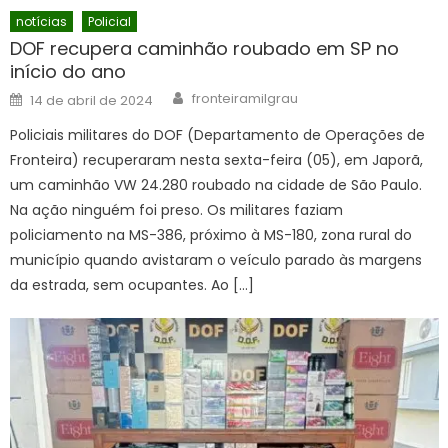
notícias
Policial
DOF recupera caminhão roubado em SP no
início do ano
Author
Posted
fronteiramilgrau
14 de abril de 2024
on
Policiais militares do DOF (Departamento de Operações de
Fronteira) recuperaram nesta sexta-feira (05), em Japorã,
um caminhão VW 24.280 roubado na cidade de São Paulo.
Na ação ninguém foi preso. Os militares faziam
policiamento na MS-386, próximo à MS-180, zona rural do
município quando avistaram o veículo parado às margens
da estrada, sem ocupantes. Ao […]