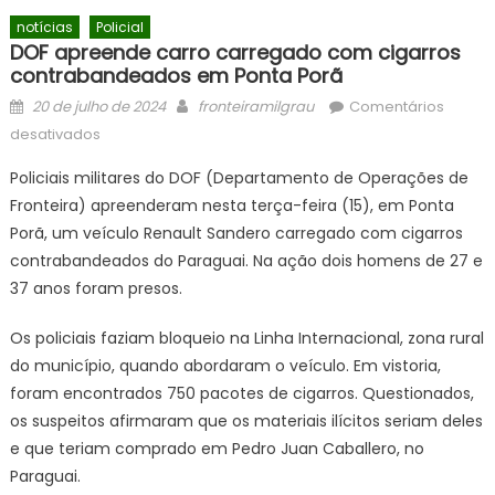
notícias
Policial
DOF apreende carro carregado com cigarros
contrabandeados em Ponta Porã
Posted
Author
20 de julho de 2024
fronteiramilgrau
Comentários
on
em
desativados
DOF
Policiais militares do DOF (Departamento de Operações de
apreende
Fronteira) apreenderam nesta terça-feira (15), em Ponta
carro
Porã, um veículo Renault Sandero carregado com cigarros
carregado
com
contrabandeados do Paraguai. Na ação dois homens de 27 e
cigarros
37 anos foram presos.
contrabandeados
em
Os policiais faziam bloqueio na Linha Internacional, zona rural
Ponta
do município, quando abordaram o veículo. Em vistoria,
Porã
foram encontrados 750 pacotes de cigarros. Questionados,
os suspeitos afirmaram que os materiais ilícitos seriam deles
e que teriam comprado em Pedro Juan Caballero, no
Paraguai.