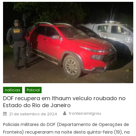
notícias
Policial
DOF recupera em Ithaum veículo roubado no
Estado do Rio de Janeiro
Author
Posted
fronteiramilgrau
21 de setembro de 2024
on
Policiais militares do DOF (Departamento de Operações de
Fronteira) recuperaram na noite desta quinta-feira (19), na