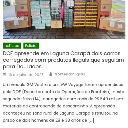
notícias
Policial
DOF apreende em Laguna Carapã dois carros
carregados com produtos ilegais que seguiam
para Dourados
Author
Posted
fronteiramilgrau
16 de julho de 2025
on
Um veículo GM Vectra e um VW Voyage foram apreendidos
pelo DOF (Departamento de Operações de Fronteira), nesta
segunda-feira (14), carregados com mais de R$ 540 mil em
materiais de contrabando de descaminho. A apreensão
aconteceu na zona rural de Laguna Carapã e resultou na
prisão de dois homens de 28 e 38 anos de […]