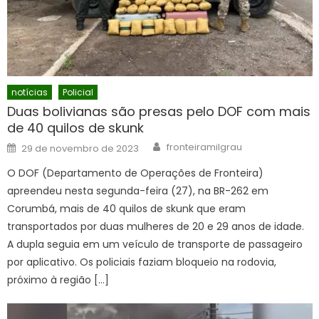
notícias
Policial
Duas bolivianas são presas pelo DOF com mais
de 40 quilos de skunk
Author
Posted
fronteiramilgrau
29 de novembro de 2023
on
O DOF (Departamento de Operações de Fronteira)
apreendeu nesta segunda-feira (27), na BR-262 em
Corumbá, mais de 40 quilos de skunk que eram
transportados por duas mulheres de 20 e 29 anos de idade.
A dupla seguia em um veículo de transporte de passageiro
por aplicativo. Os policiais faziam bloqueio na rodovia,
próximo à região […]