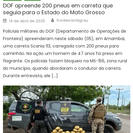
DOF apreende 200 pneus em carreta que
seguia para o Estado do Mato Grosso
Author
Posted
fronteiramilgrau
14 de abril de 2025
on
Policiais militares do DOF (Departamento de Operações de
Fronteira) apreenderam neste sábado (05), em Amambai,
uma carreta Scania 113, carregada com 200 pneus para
caminhão. Na ação um homem de 47 anos foi preso em
flagrante. Os policiais faziam bloqueio na MS-156, zona rural
do município, quando abordaram o condutor da carreta.
Durante entrevista, ele […]