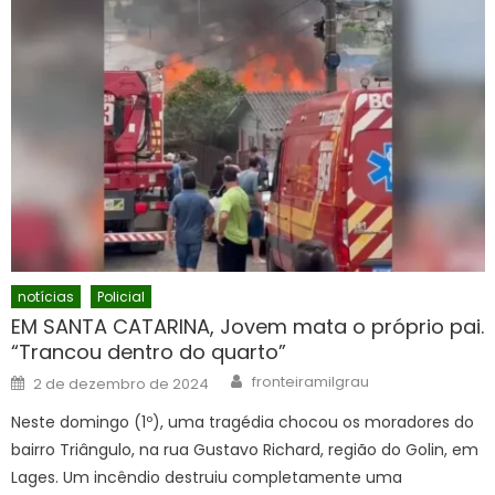
notícias
Policial
EM SANTA CATARINA, Jovem mata o próprio pai.
“Trancou dentro do quarto”
Author
Posted
fronteiramilgrau
2 de dezembro de 2024
on
Neste domingo (1º), uma tragédia chocou os moradores do
bairro Triângulo, na rua Gustavo Richard, região do Golin, em
Lages. Um incêndio destruiu completamente uma