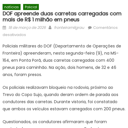
notícias
Policial
DOF apreende duas carretas carregadas com
mais de R$ 1 milhão em pneus
Posted
Author
18 de março de 2026
fronteiramilgrau
Comentários
on
em
desativados
DOF
Policiais militares do DOF (Departamento de Operações de
apreende
Fronteira) apreenderam, nesta segunda-feira (9), na MS-
duas
164, em Ponta Porã, duas carretas carregadas com 400
carretas
carregadas
pneus para caminhão. Na ação, dois homens, de 32 e 46
com
anos, foram presos.
mais
de
Os policiais realizavam bloqueio na rodovia, próximo ao
R$
Trevo do Copo Sujo, quando deram ordem de parada aos
1
condutores das carretas. Durante vistoria, foi constatado
milhão
que ambos os veículos estavam carregados com 200 pneus.
em
pneus
Questionados, os condutores afirmaram que foram